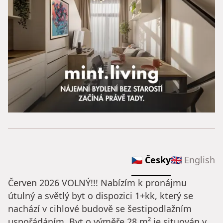
🇨🇿 Česky
🇬🇧 English
Červen 2026 VOLNÝ!!! Nabízím k pronájmu
útulný a světlý byt o dispozici 1+kk, který se
nachází v cihlové budově se šestipodlažním
uspořádáním. Byt o výměře 28 m² je situován v