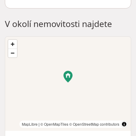
V okolí nemovitosti najdete
MapLibre
|
© OpenMapTiles
© OpenStreetMap contributors