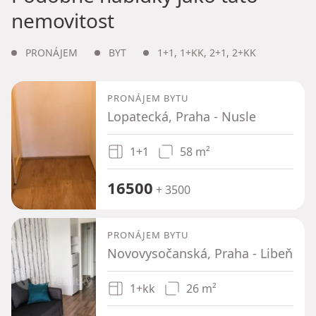
nemovitost
PRONÁJEM
BYT
1+1
,
1+KK
,
2+1
,
2+KK
PRONÁJEM BYTU
Lopatecká, Praha - Nusle
1+1
58 m²
16500
+ 3500
PRONÁJEM BYTU
Novovysočanská, Praha - Libeň
1+kk
26 m²