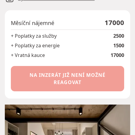
17000
Měsíční nájemné
+ Poplatky za služby
2500
+ Poplatky za energie
1500
+ Vratná kauce
17000
NA INZERÁT JIŽ NENÍ MOŽNÉ
REAGOVAT