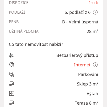
1+kk
DISPOZICE
6. podlaží z 6
PODLAŽÍ
B - Velmi úsporná
PENB
28
m²
UŽITNÁ PLOCHA
Co tato nemovitost nabízí?
Bezbariérový přístup
Internet
Parkování
Sklep 3 m²
Výtah
Terasa 8 m²