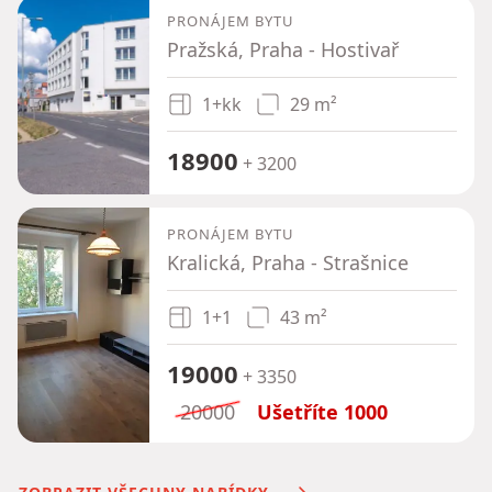
PRONÁJEM BYTU
Pražská, Praha - Hostivař
1+kk
29 m²
18900
+ 3200
PRONÁJEM BYTU
Kralická, Praha - Strašnice
1+1
43 m²
19000
+ 3350
20000
Ušetříte
1000