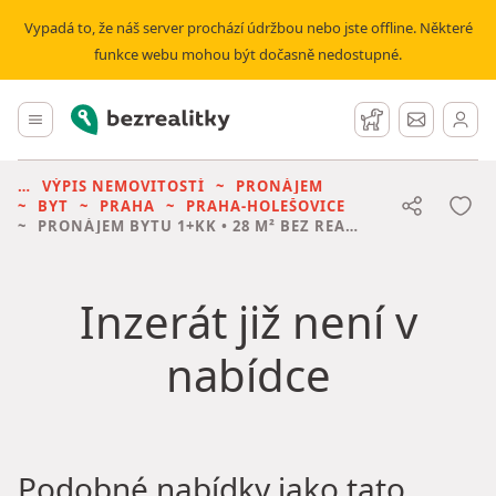
Vypadá to, že náš server prochází údržbou nebo jste offline. Některé
funkce webu mohou být dočasně nedostupné.
Bezrealitky
Hlavní menu
Hlídací pes
Zprávy
VÝPIS NEMOVITOSTÍ
PRONÁJEM
BYT
PRAHA
PRAHA-HOLEŠOVICE
PRONÁJEM BYTU
1+KK • 28 M² BEZ REALITKY
Inzerát již není v
nabídce
Podobné nabídky jako tato