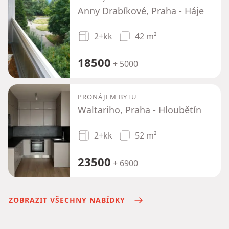
Anny Drabíkové, Praha - Háje
2+kk
42 m²
18500
+ 5000
PRONÁJEM BYTU
Waltariho, Praha - Hloubětín
2+kk
52 m²
23500
+ 6900
ZOBRAZIT VŠECHNY NABÍDKY