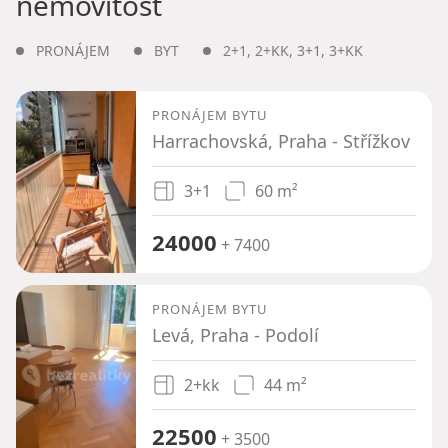
nemovitost
PRONÁJEM
BYT
2+1
,
2+KK
,
3+1
,
3+KK
PRONÁJEM BYTU
Harrachovská, Praha - Střížkov
3+1
60 m²
24000
+ 7400
PRONÁJEM BYTU
Levá, Praha - Podolí
2+kk
44 m²
22500
+ 3500