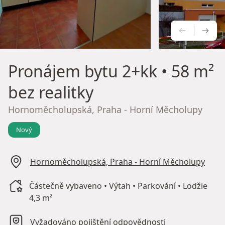
PŘEDCH
NÁS
Pronájem bytu
2+kk • 58 m²
bez realitky
Hornoměcholupská, Praha - Horní Měcholupy
Nový
Hornoměcholupská, Praha - Horní Měcholupy
Částečně vybaveno • Výtah • Parkování • Lodžie
4,3 m²
Vyžadováno pojištění odpovědnosti