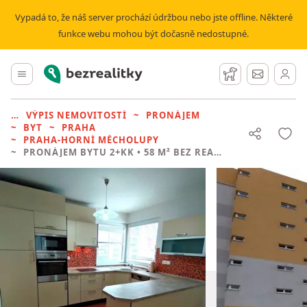
Vypadá to, že náš server prochází údržbou nebo jste offline. Některé
funkce webu mohou být dočasně nedostupné.
Bezrealitky
Hlavní menu
Hlídací pes
Zprávy
VÝPIS NEMOVITOSTÍ
PRONÁJEM
BYT
PRAHA
PRAHA-HORNÍ MĚCHOLUPY
PRONÁJEM BYTU
2+KK • 58 M² BEZ REALITKY