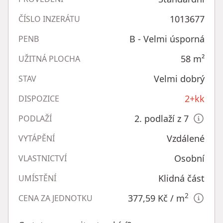
1013677
ČÍSLO INZERÁTU
B - Velmi úsporná
PENB
58
m²
UŽITNÁ PLOCHA
Velmi dobrý
STAV
2+kk
DISPOZICE
2. podlaží z 7
PODLAŽÍ
Vzdálené
VYTÁPĚNÍ
Osobní
VLASTNICTVÍ
Klidná část
UMÍSTĚNÍ
2
377,59 Kč
/ m
CENA ZA JEDNOTKU