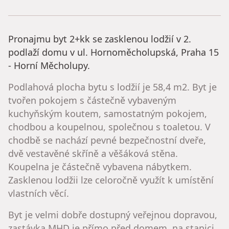
Pronajmu byt 2+kk se zasklenou lodžií v 2.
podlaží domu v ul. Hornoměcholupská, Praha 15
- Horní Měcholupy.
Podlahová plocha bytu s lodžií je 58,4 m2. Byt je
tvořen pokojem s částečně vybaveným
kuchyňským koutem, samostatným pokojem,
chodbou a koupelnou, společnou s toaletou. V
chodbě se nachází pevné bezpečnostní dveře,
dvě vestavěné skříně a věšáková stěna.
Koupelna je částečně vybavena nábytkem.
Zasklenou lodžii lze celoročně využít k umístění
vlastních věcí.
Byt je velmi dobře dostupný veřejnou dopravou,
zastávka MHD je přímo před domem, na stanici