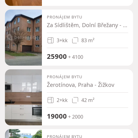
PRONÁJEM BYTU
Za Sídlištěm, Dolní Břežany - Dolní Břežany, Středočeský kraj
3+kk
83 m²
25900
+ 4100
PRONÁJEM BYTU
Žerotínova, Praha - Žižkov
2+kk
42 m²
19000
+ 2000
PRONÁJEM BYTU