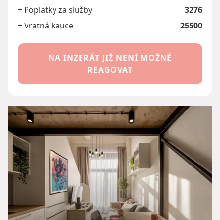
+ Poplatky za služby
3276
+ Vratná kauce
25500
NA INZERÁT JIŽ NENÍ MOŽNÉ
REAGOVAT