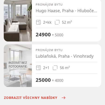
PRONÁJEM BYTU
Hugo Haase, Praha - Hlubočepy
2+kk
52 m²
24900
+ 5000
PRONÁJEM BYTU
Lublaňská, Praha - Vinohrady
2+1
56 m²
25000
+ 4000
ZOBRAZIT VŠECHNY NABÍDKY