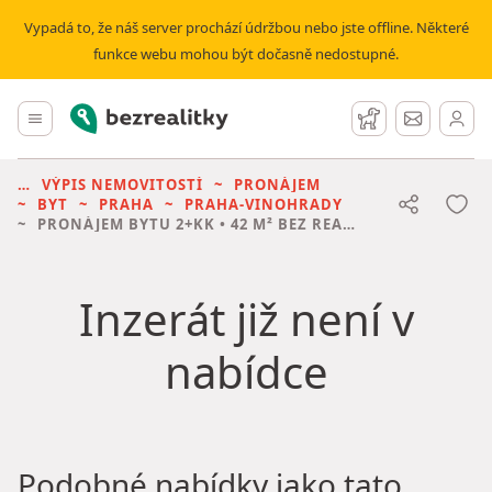
Vypadá to, že náš server prochází údržbou nebo jste offline. Některé
funkce webu mohou být dočasně nedostupné.
Bezrealitky
Hlavní menu
Hlídací pes
Zprávy
VÝPIS NEMOVITOSTÍ
PRONÁJEM
BYT
PRAHA
PRAHA-VINOHRADY
PRONÁJEM BYTU
2+KK • 42 M² BEZ REALITKY
Inzerát již není v
nabídce
Podobné nabídky jako tato