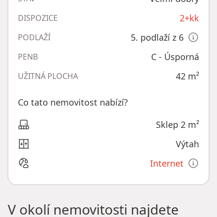
2+kk
DISPOZICE
5. podlaží z 6
PODLAŽÍ
C - Úsporná
PENB
42
m²
UŽITNÁ PLOCHA
Co tato nemovitost nabízí?
Sklep 2 m²
Výtah
Internet
V okolí nemovitosti najdete