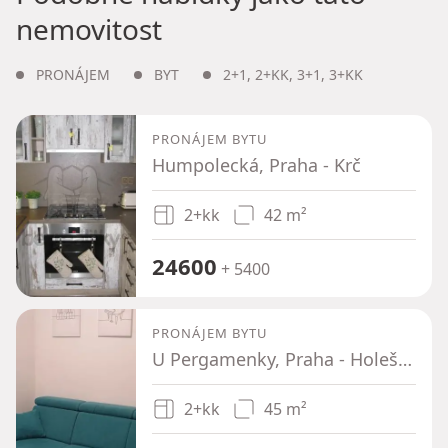
nemovitost
PRONÁJEM
BYT
2+1
,
2+KK
,
3+1
,
3+KK
PRONÁJEM BYTU
Humpolecká, Praha - Krč
2+kk
42 m²
24600
+ 5400
PRONÁJEM BYTU
U Pergamenky, Praha - Holešovice
2+kk
45 m²