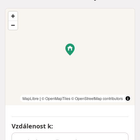
MapLibre
|
© OpenMapTiles
© OpenStreetMap contributors
Vzdálenost k
: