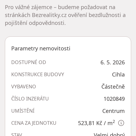
Pro vážné zájemce – budeme požadovat na
stránkách Bezrealitky.cz ověření bezdlužnosti a
pojištění odpovědnosti.
Parametry nemovitosti
6. 5. 2026
DOSTUPNÉ OD
Cihla
KONSTRUKCE BUDOVY
Částečně
VYBAVENO
1020849
ČÍSLO INZERÁTU
Centrum
UMÍSTĚNÍ
2
523,81 Kč
/ m
CENA ZA JEDNOTKU
Velmi dobrý
STAV