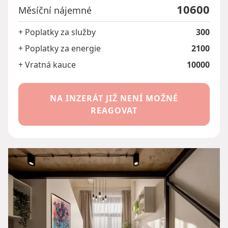
10600
Měsíční nájemné
+ Poplatky za služby
300
+ Poplatky za energie
2100
+ Vratná kauce
10000
NA INZERÁT JIŽ NENÍ MOŽNÉ
REAGOVAT