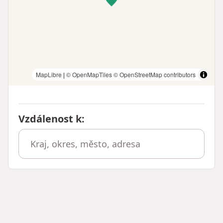
MapLibre
|
© OpenMapTiles
© OpenStreetMap contributors
Vzdálenost k
: