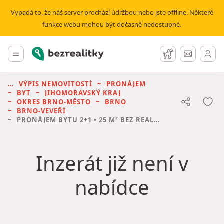
Vypadá to, že náš server prochází údržbou nebo jste offline. Některé
funkce webu mohou být dočasně nedostupné.
Bezrealitky
Hlavní menu
Hlídací pes
Zprávy
VÝPIS NEMOVITOSTÍ
PRONÁJEM
BYT
JIHOMORAVSKÝ KRAJ
OKRES BRNO-MĚSTO
BRNO
BRNO-VEVEŘÍ
PRONÁJEM BYTU
2+1 • 25 M² BEZ REALITKY
Inzerát již není v
nabídce