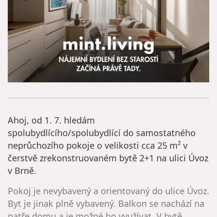
Ahoj, od 1. 7. hledám
spolubydlícího/spolubydlící do samostatného
neprůchozího pokoje o velikosti cca 25 m² v
čerstvě zrekonstruovaném bytě 2+1 na ulici Úvoz
v Brně.
Pokoj je nevybavený a orientovaný do ulice Úvoz.
Byt je jinak plně vybavený. Balkon se nachází na
patře domu a je možné ho využívat. V bytě