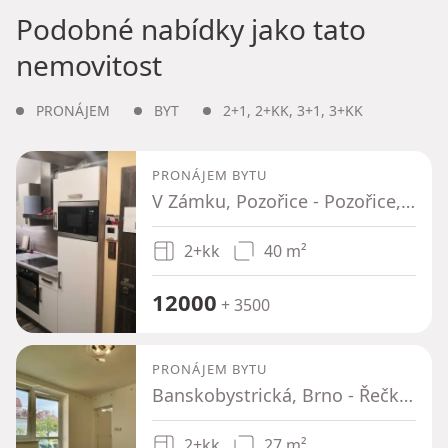
Podobné nabídky jako tato
nemovitost
PRONÁJEM
BYT
2+1
,
2+KK
,
3+1
,
3+KK
PRONÁJEM BYTU
V Zámku, Pozořice - Pozořice, Jihomoravský kraj
2+kk
40 m²
12000
+ 3500
PRONÁJEM BYTU
Banskobystrická, Brno - Řečkovice, Jihomoravský kraj
2+kk
27 m²