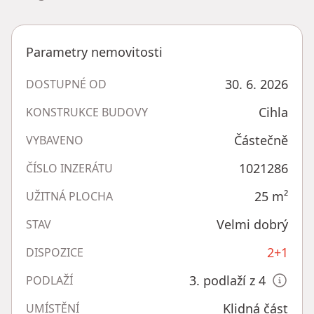
Parametry nemovitosti
30. 6. 2026
DOSTUPNÉ OD
Cihla
KONSTRUKCE BUDOVY
Částečně
VYBAVENO
1021286
ČÍSLO INZERÁTU
25
m²
UŽITNÁ PLOCHA
Velmi dobrý
STAV
2+1
DISPOZICE
3. podlaží z 4
PODLAŽÍ
Klidná část
UMÍSTĚNÍ