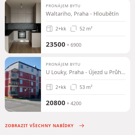
PRONÁJEM BYTU
Waltariho, Praha - Hloubětín
2+kk
52 m²
23500
+ 6900
PRONÁJEM BYTU
U Louky, Praha - Újezd u Průhonic
2+kk
53 m²
20800
+ 4200
ZOBRAZIT VŠECHNY NABÍDKY