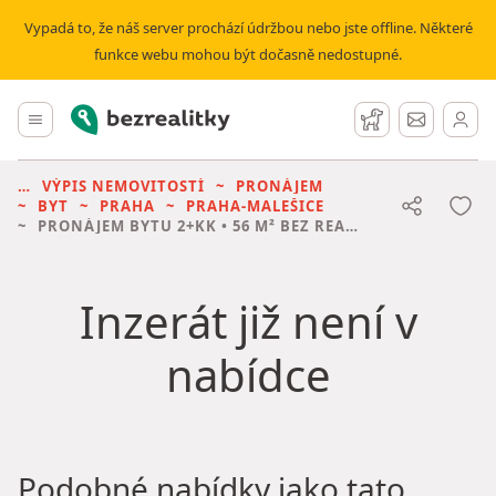
Vypadá to, že náš server prochází údržbou nebo jste offline. Některé
funkce webu mohou být dočasně nedostupné.
Bezrealitky
Hlavní menu
Hlídací pes
Zprávy
VÝPIS NEMOVITOSTÍ
PRONÁJEM
BYT
PRAHA
PRAHA-MALEŠICE
PRONÁJEM BYTU
2+KK • 56 M² BEZ REALITKY
Inzerát již není v
nabídce
Podobné nabídky jako tato