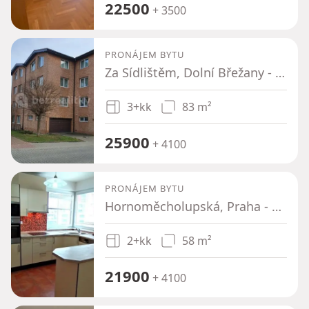
22500
+ 3500
PRONÁJEM BYTU
Za Sídlištěm, Dolní Břežany - Dolní Břežany, Středočeský kraj
3+kk
83 m²
25900
+ 4100
PRONÁJEM BYTU
Hornoměcholupská, Praha - Horní Měcholupy
2+kk
58 m²
21900
+ 4100