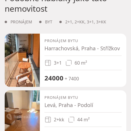
nemovitost
PRONÁJEM
BYT
2+1
,
2+KK
,
3+1
,
3+KK
PRONÁJEM BYTU
Harrachovská, Praha - Střížkov
3+1
60 m²
24000
+ 7400
PRONÁJEM BYTU
Levá, Praha - Podolí
2+kk
44 m²