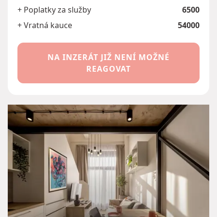
+ Poplatky za služby
6500
+ Vratná kauce
54000
NA INZERÁT JIŽ NENÍ MOŽNÉ
REAGOVAT