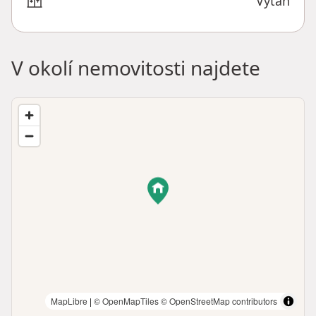
Výtah
V okolí nemovitosti najdete
MapLibre
|
© OpenMapTiles
© OpenStreetMap contributors