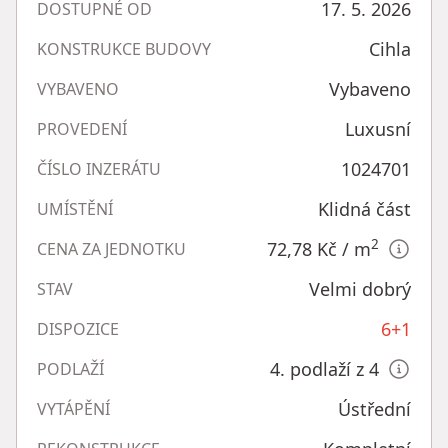
17. 5. 2026
DOSTUPNÉ OD
Cihla
KONSTRUKCE BUDOVY
Vybaveno
VYBAVENO
Luxusní
PROVEDENÍ
1024701
ČÍSLO INZERÁTU
Klidná část
UMÍSTĚNÍ
2
72,78 Kč
/ m
CENA ZA JEDNOTKU
Velmi dobrý
STAV
6+1
DISPOZICE
4. podlaží z 4
PODLAŽÍ
Ústřední
VYTÁPĚNÍ