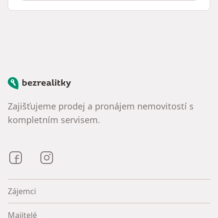
Bezrealitky
Zajišťujeme prodej a pronájem nemovitostí s
kompletním servisem.
Bezrealitky na Facebooku
Bezrealitky na Instagramu
Zájemci
Majitelé