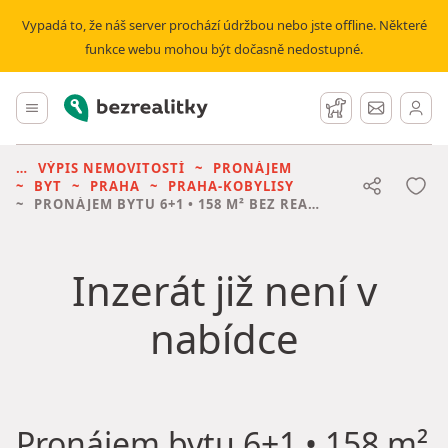
Vypadá to, že náš server prochází údržbou nebo jste offline. Některé
funkce webu mohou být dočasně nedostupné.
Bezrealitky
Hlavní menu
Hlídací pes
Zprávy
VÝPIS NEMOVITOSTÍ
PRONÁJEM
BYT
PRAHA
PRAHA-KOBYLISY
PRONÁJEM BYTU
6+1 • 158 M² BEZ REALITKY
Inzerát již není v
nabídce
Pronájem bytu
6+1 • 158 m²