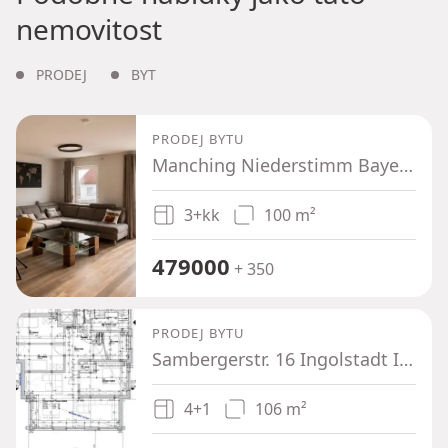
nemovitost
PRODEJ
BYT
PRODEJ BYTU
Manching Niederstimm Bayern 85077
3+kk
100 m²
479000
+ 350
PRODEJ BYTU
Sambergerstr. 16 Ingolstadt Ingolstadt Bayern 85053
4+1
106 m²