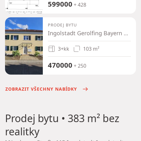
599000
+ 428
PRODEJ BYTU
Ingolstadt Gerolfing Bayern 85049
3+kk
103 m²
470000
+ 250
ZOBRAZIT VŠECHNY NABÍDKY
Prodej bytu
• 383 m² bez
realitky