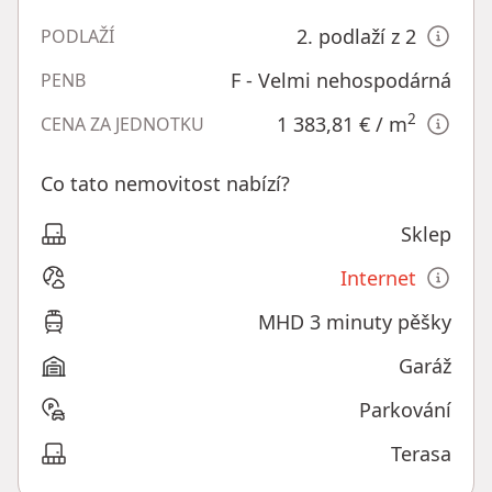
2. podlaží z 2
PODLAŽÍ
F - Velmi nehospodárná
PENB
2
1 383,81 €
/ m
CENA ZA JEDNOTKU
Co tato nemovitost nabízí?
Sklep
Internet
MHD 3 minuty pěšky
Garáž
Parkování
Terasa