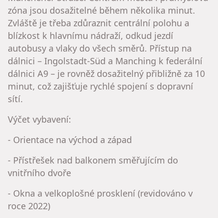
zóna jsou dosažitelné během několika minut.
Zvláště je třeba zdůraznit centrální polohu a
blízkost k hlavnímu nádraží, odkud jezdí
autobusy a vlaky do všech směrů. Přístup na
dálnici – Ingolstadt-Süd a Manching k federální
dálnici A9 – je rovněž dosažitelný přibližně za 10
minut, což zajišťuje rychlé spojení s dopravní
sítí.
Výčet vybavení:
- Orientace na východ a západ
- Přístřešek nad balkonem směřujícím do
vnitřního dvoře
- Okna a velkoplošné prosklení (revidováno v
roce 2022)