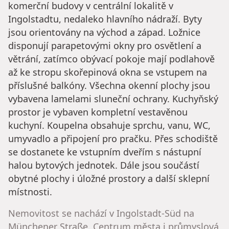
komerční budovy v centrální lokalitě v
Ingolstadtu, nedaleko hlavního nádraží. Byty
jsou orientovány na východ a západ. Ložnice
disponují parapetovými okny pro osvětlení a
větrání, zatímco obývací pokoje mají podlahově
až ke stropu skořepinová okna se vstupem na
příslušné balkóny. Všechna okenní plochy jsou
vybavena lamelami sluneční ochrany. Kuchyňský
prostor je vybaven kompletní vestavěnou
kuchyní. Koupelna obsahuje sprchu, vanu, WC,
umyvadlo a připojení pro pračku. Přes schodiště
se dostanete ke vstupním dveřím s nástupní
halou bytových jednotek. Dále jsou součástí
obytné plochy i úložné prostory a další sklepní
místnosti.
Nemovitost se nachází v Ingolstadt-Süd na
Münchener Straße. Centrum města i průmyslová