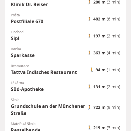
🚶
280 m
(3 min)
Klinik Dr. Reiser
Pošta
🚶
482 m
(6 min)
Postfiliale 670
Obchod
🚶
197 m
(2 min)
Sipl
Banka
🚶
363 m
(4 min)
Sparkasse
Restaurace
🚶
94 m
(1 min)
Tattva Indisches Restaurant
Lékárna
🚶
131 m
(2 min)
Süd-Apotheke
Škola
Grundschule an der Münchener
🚶
722 m
(9 min)
Straße
Mateřská škola
🚶
219 m
(3 min)
Rasselbande