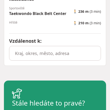
Sportoviště
🚶
236 m
(3 min)
Taekwondo Black Belt Center
Hřiště
🚶
210 m
(3 min)
Vzdálenost k
:
Stále hledáte to pravé?