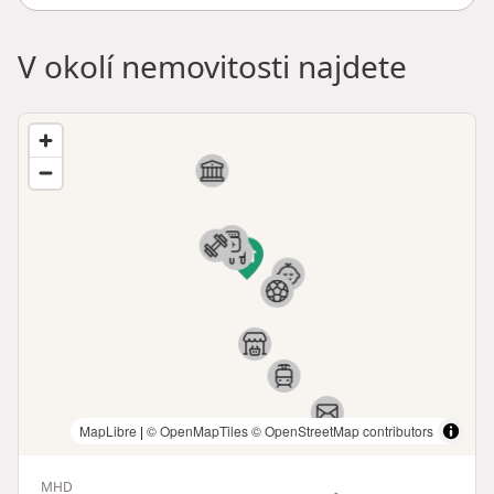
V okolí nemovitosti najdete
MapLibre
|
© OpenMapTiles
© OpenStreetMap contributors
MHD