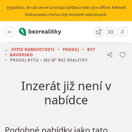
Vypadá to, že náš server prochází údržbou nebo jste offline. Některé
funkce webu mohou být dočasně nedostupné.
Bezrealitky
Hlavní menu
Hlídací pes
Zprávy
VÝPIS NEMOVITOSTÍ
PRODEJ
BYT
BAVORSKO
PRODEJ BYTU
• 383 M² BEZ REALITKY
Inzerát již není v
nabídce
Podobné nabídky jako tato