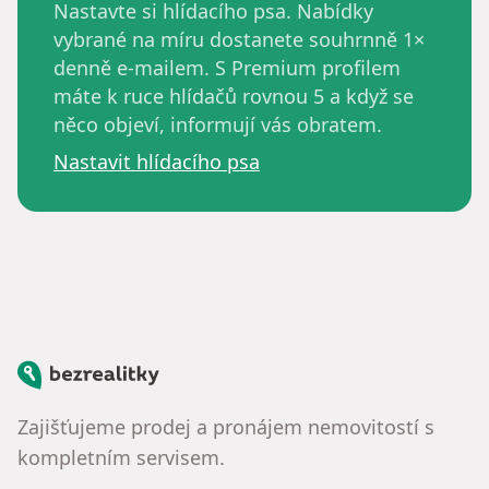
Nastavte si hlídacího psa. Nabídky
vybrané na míru dostanete souhrnně 1×
denně e-mailem. S Premium profilem
máte k ruce hlídačů rovnou 5 a když se
něco objeví, informují vás obratem.
Nastavit hlídacího psa
Bezrealitky
Zajišťujeme prodej a pronájem nemovitostí s
kompletním servisem.