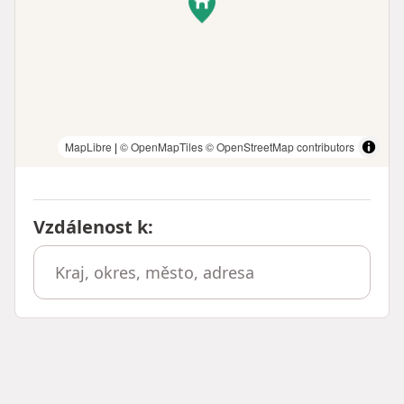
MapLibre
|
© OpenMapTiles
© OpenStreetMap contributors
Vzdálenost k
: