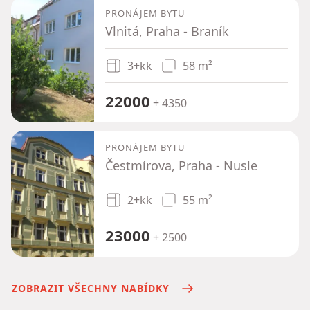
PRONÁJEM BYTU
Vlnitá, Praha - Braník
3+kk
58 m²
22000
+ 4350
PRONÁJEM BYTU
Čestmírova, Praha - Nusle
2+kk
55 m²
23000
+ 2500
ZOBRAZIT VŠECHNY NABÍDKY