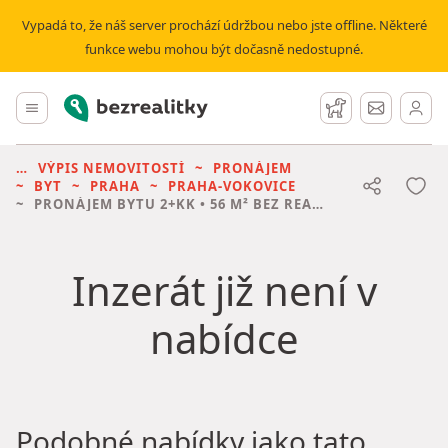
Vypadá to, že náš server prochází údržbou nebo jste offline. Některé
funkce webu mohou být dočasně nedostupné.
Bezrealitky
Hlavní menu
Hlídací pes
Zprávy
VÝPIS NEMOVITOSTÍ
PRONÁJEM
BYT
PRAHA
PRAHA-VOKOVICE
PRONÁJEM BYTU
2+KK • 56 M² BEZ REALITKY
Inzerát již není v
nabídce
Podobné nabídky jako tato