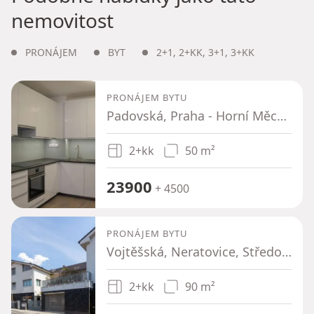
nemovitost
PRONÁJEM
BYT
2+1
,
2+KK
,
3+1
,
3+KK
PRONÁJEM BYTU
Padovská, Praha - Horní Měcholupy
2+kk
50 m²
23900
+ 4500
PRONÁJEM BYTU
Vojtěšská, Neratovice, Středočeský kraj
2+kk
90 m²