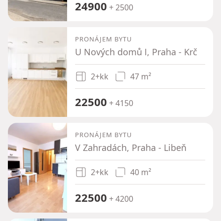
24900
+ 2500
PRONÁJEM BYTU
U Nových domů Ⅰ, Praha - Krč
2+kk
47 m²
22500
+ 4150
PRONÁJEM BYTU
V Zahradách, Praha - Libeň
2+kk
40 m²
22500
+ 4200