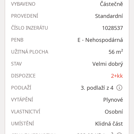
Částečně
VYBAVENO
Standardní
PROVEDENÍ
1028537
ČÍSLO INZERÁTU
E - Nehospodárná
PENB
56
m²
UŽITNÁ PLOCHA
Velmi dobrý
STAV
2+kk
DISPOZICE
3. podlaží z 4
PODLAŽÍ
Plynové
VYTÁPĚNÍ
Osobní
VLASTNICTVÍ
Klidná část
UMÍSTĚNÍ