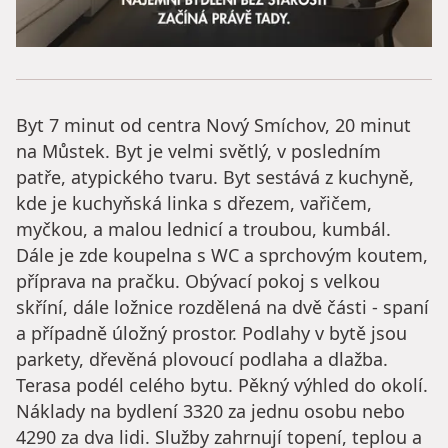
Byt 7 minut od centra Nový Smíchov, 20 minut
na Můstek. Byt je velmi světlý, v posledním
patře, atypického tvaru. Byt sestává z kuchyně,
kde je kuchyňská linka s dřezem, vařičem,
myčkou, a malou lednicí a troubou, kumbál.
Dále je zde koupelna s WC a sprchovým koutem,
příprava na pračku. Obývací pokoj s velkou
skříní, dále ložnice rozdělená na dvě části - spaní
a případně úložný prostor. Podlahy v bytě jsou
parkety, dřevěná plovoucí podlaha a dlažba.
Terasa podél celého bytu. Pěkný výhled do okolí.
Náklady na bydlení 3320 za jednu osobu nebo
4290 za dva lidi. Služby zahrnují topení, teplou a