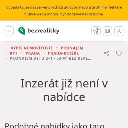
Vypadá to, že náš server prochází údržbou nebo jste offline. Některé
funkce webu mohou být dočasně nedostupné.
Bezrealitky
Hlavní menu
Hlídací pes
Zprávy
VÝPIS NEMOVITOSTÍ
PRONÁJEM
BYT
PRAHA
PRAHA-KOŠÍŘE
PRONÁJEM BYTU
2+1 • 53 M² BEZ REALITKY
Inzerát již není v
nabídce
Podobné nabídky jako tato