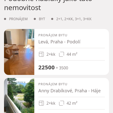
nemovitost
PRONÁJEM
BYT
2+1
,
2+KK
,
3+1
,
3+KK
PRONÁJEM BYTU
Levá, Praha - Podolí
2+kk
44 m²
22500
+ 3500
PRONÁJEM BYTU
Anny Drabíkové, Praha - Háje
2+kk
42 m²