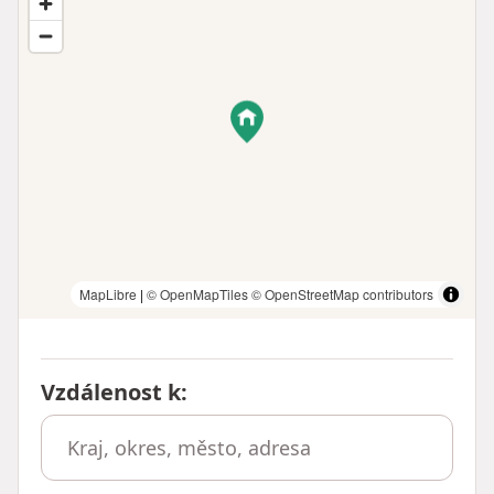
MapLibre
|
© OpenMapTiles
© OpenStreetMap contributors
Vzdálenost k
: