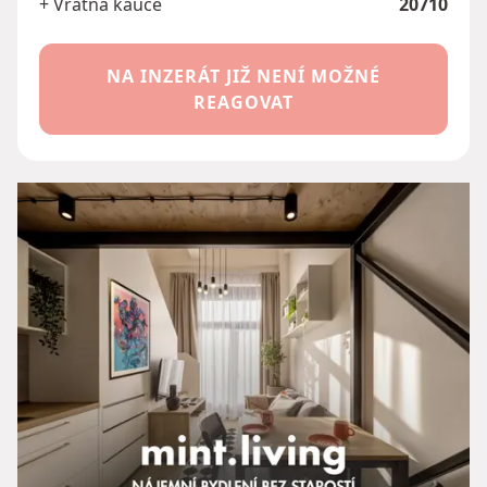
+ Vratná kauce
20710
NA INZERÁT JIŽ NENÍ MOŽNÉ
REAGOVAT