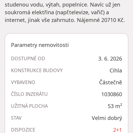
studenou vodu, výtah, popelnice. Navíc už jen
soukromá elektřina (např.televize, vařič) a
internet, jinak vše zahrnuto. Nájemné 20710 Kč.
Parametry nemovitosti
3. 6. 2026
DOSTUPNÉ OD
Cihla
KONSTRUKCE BUDOVY
Částečně
VYBAVENO
1030860
ČÍSLO INZERÁTU
53
m²
UŽITNÁ PLOCHA
Velmi dobrý
STAV
2+1
DISPOZICE