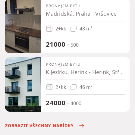
PRONÁJEM BYTU
Madridská, Praha - Vršovice
2+kk
48 m²
21000
+ 500
PRONÁJEM BYTU
K Jezírku, Herink - Herink, Středočeský kraj
2+kk
46 m²
24000
+ 4000
ZOBRAZIT VŠECHNY NABÍDKY