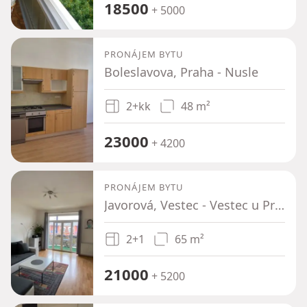
18500
+ 5000
PRONÁJEM BYTU
Boleslavova, Praha - Nusle
2+kk
48 m²
23000
+ 4200
PRONÁJEM BYTU
Javorová, Vestec - Vestec u Prahy, Středočeský kraj
2+1
65 m²
21000
+ 5200