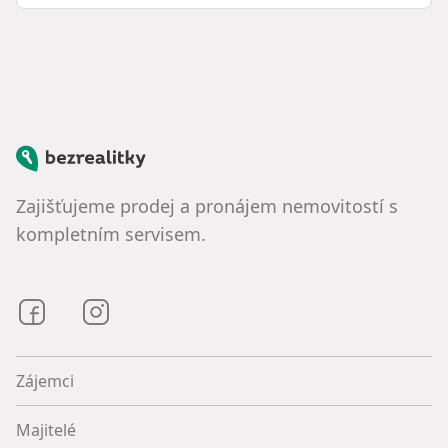
Bezrealitky
Zajišťujeme prodej a pronájem nemovitostí s
kompletním servisem.
Bezrealitky na Facebooku
Bezrealitky na Instagramu
Zájemci
Majitelé