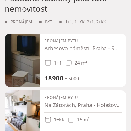
nemovitost
PRONÁJEM
BYT
1+1
,
1+KK
,
2+1
,
2+KK
PRONÁJEM BYTU
Arbesovo náměstí, Praha - Smíchov
1+1
24 m²
18900
+ 5000
PRONÁJEM BYTU
Na Zátorách, Praha - Holešovice
1+kk
15 m²