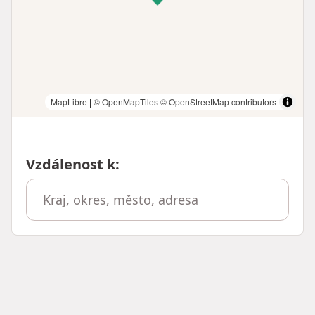
MapLibre
|
© OpenMapTiles
© OpenStreetMap contributors
Vzdálenost k
: