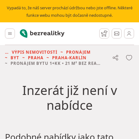
Vypadá to, že náš server prochází údržbou nebo jste offline. Některé
funkce webu mohou být dočasně nedostupné.
Bezrealitky
Hlavní menu
Hlídací pes
Zprávy
VÝPIS NEMOVITOSTÍ
PRONÁJEM
BYT
PRAHA
PRAHA-KARLÍN
PRONÁJEM BYTU
1+KK • 21 M² BEZ REALITKY
Inzerát již není v
nabídce
Podobné nabídky jako tato