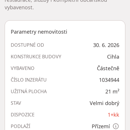
vybavenost.
Parametry nemovitosti
30. 6. 2026
DOSTUPNÉ OD
Cihla
KONSTRUKCE BUDOVY
Částečně
VYBAVENO
1034944
ČÍSLO INZERÁTU
21
m²
UŽITNÁ PLOCHA
Velmi dobrý
STAV
1+kk
DISPOZICE
Přízemí
PODLAŽÍ