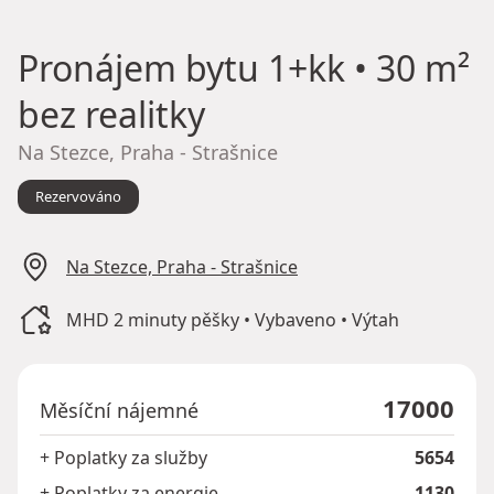
Pronájem bytu
1+kk • 30 m²
bez realitky
Na Stezce, Praha - Strašnice
Rezervováno
Na Stezce, Praha - Strašnice
MHD 2 minuty pěšky • Vybaveno • Výtah
17000
Měsíční nájemné
+ Poplatky za služby
5654
+ Poplatky za energie
1130