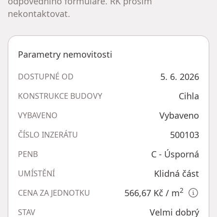
odpovědního formuláře. RK prosím
nekontaktovat.
Parametry nemovitosti
5. 6. 2026
DOSTUPNÉ OD
Cihla
KONSTRUKCE BUDOVY
Vybaveno
VYBAVENO
500103
ČÍSLO INZERÁTU
C - Úsporná
PENB
Klidná část
UMÍSTĚNÍ
2
566,67 Kč
/ m
CENA ZA JEDNOTKU
Velmi dobrý
STAV