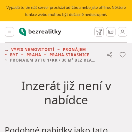
Vypadá to, že náš server prochází údržbou nebo jste offline. Některé
funkce webu mohou být dočasně nedostupné.
Bezrealitky
Hlavní menu
Hlídací pes
Zprávy
VÝPIS NEMOVITOSTÍ
PRONÁJEM
BYT
PRAHA
PRAHA-STRAŠNICE
PRONÁJEM BYTU
1+KK • 30 M² BEZ REALITKY
Inzerát již není v
nabídce
Podobné nabídky jako tato