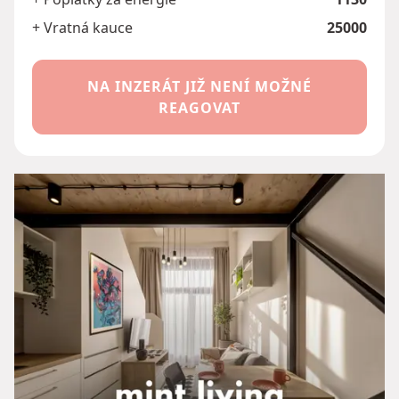
+ Vratná kauce
25000
NA INZERÁT JIŽ NENÍ MOŽNÉ
REAGOVAT