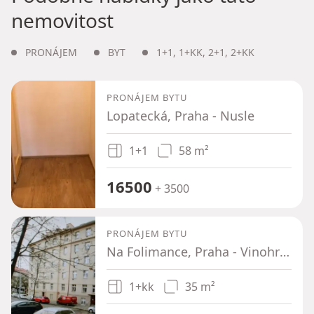
nemovitost
PRONÁJEM
BYT
1+1
,
1+KK
,
2+1
,
2+KK
PRONÁJEM BYTU
Lopatecká, Praha - Nusle
1+1
58 m²
16500
+ 3500
PRONÁJEM BYTU
Na Folimance, Praha - Vinohrady
1+kk
35 m²