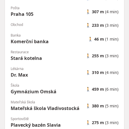
Pošta
🚶
307 m
(4 min)
Praha 105
Obchod
🚶
233 m
(3 min)
Banka
🚶
46 m
(1 min)
Komerční banka
Restaurace
🚶
255 m
(3 min)
Stará kotelna
Lékárna
🚶
310 m
(4 min)
Dr. Max
Škola
🚶
459 m
(6 min)
Gymnázium Omská
Mateřská škola
🚶
380 m
(5 min)
Mateřská škola Vladivostocká
Sportoviště
🚶
275 m
(3 min)
Plavecký bazén Slavia