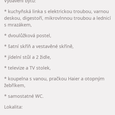
Vybavení bytu:
* kuchyňská linka s elektrickou troubou, varnou
deskou, digestoří, mikrovlnnou troubou a lednicí
s mrazákem,
* dvoulůžková postel,
* šatní skříň a vestavěné skříně,
* jídelní stůl a 2 židle,
* televize a TV stolek,
* koupelna s vanou, pračkou Haier a otopným
žebříkem,
* samostatné WC.
Lokalita: