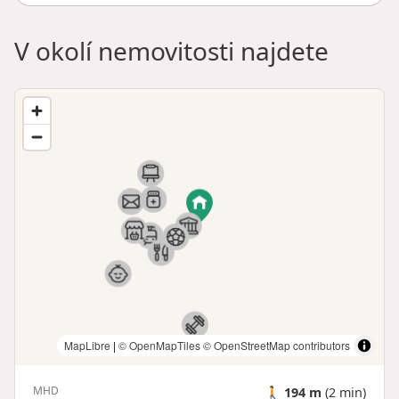
V okolí nemovitosti najdete
MapLibre
|
© OpenMapTiles
© OpenStreetMap contributors
MHD
🚶
194 m
(2 min)