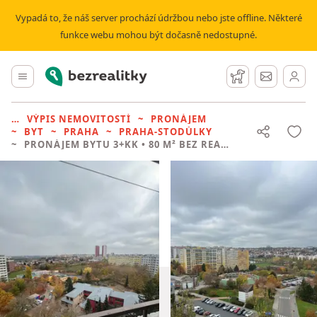
Vypadá to, že náš server prochází údržbou nebo jste offline. Některé
funkce webu mohou být dočasně nedostupné.
Bezrealitky
Hlavní menu
Hlídací pes
Zprávy
VÝPIS NEMOVITOSTÍ
PRONÁJEM
BYT
PRAHA
PRAHA-STODŮLKY
PRONÁJEM BYTU
3+KK • 80 M² BEZ REALITKY