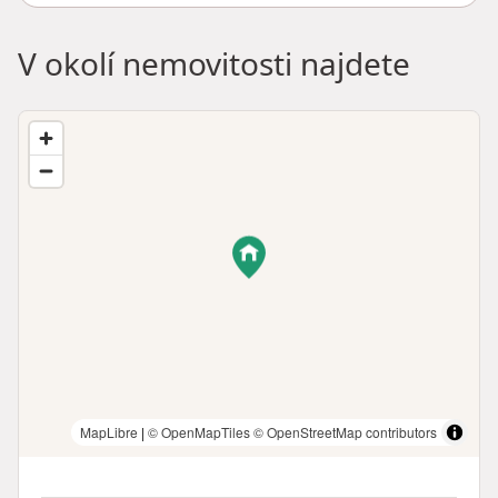
V okolí nemovitosti najdete
MapLibre
|
© OpenMapTiles
© OpenStreetMap contributors