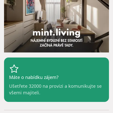
Máte o nabídku zájem?
Ušetřete
32000
na provizi a komunikujte se
všemi majiteli.