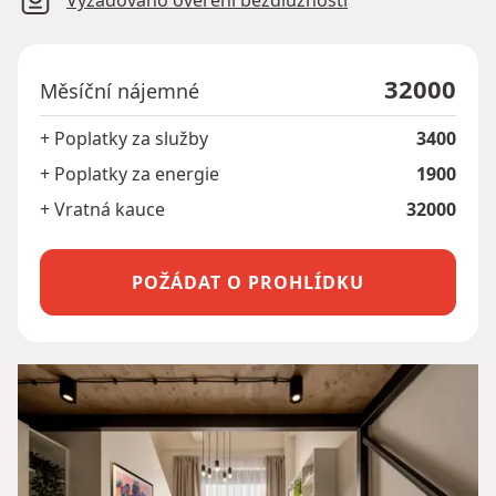
Vyžadováno ověření bezdlužnosti
32000
Měsíční nájemné
+ Poplatky za služby
3400
+ Poplatky za energie
1900
+ Vratná kauce
32000
POŽÁDAT O PROHLÍDKU