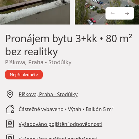
PŘEDCH
NÁS
Pronájem bytu
3+kk • 80 m²
bez realitky
Píškova, Praha - Stodůlky
Nepřehlédněte
Píškova, Praha - Stodůlky
Částečně vybaveno • Výtah • Balkón 5 m²
Vyžadováno pojištění odpovědnosti