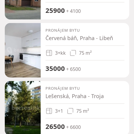
25900
+ 4100
PRONÁJEM BYTU
Červená báň, Praha - Libeň
3+kk
75 m²
35000
+ 6500
PRONÁJEM BYTU
Lešenská, Praha - Troja
3+1
75 m²
26500
+ 6600