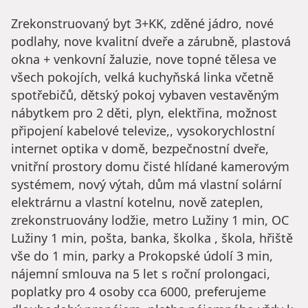
Zrekonstruovaný byt 3+KK, zděné jádro, nové
podlahy, nove kvalitní dveře a zárubně, plastová
okna + venkovní žaluzie, nove topné tělesa ve
všech pokojích, velká kuchyňská linka včetně
spotřebičů, dětský pokoj vybaven vestavěným
nábytkem pro 2 děti, plyn, elektřina, možnost
připojení kabelové televize,, vysokorychlostní
internet optika v domě, bezpečnostní dveře,
vnitřní prostory domu čisté hlídané kamerovým
systémem, nový výtah, dům má vlastní solární
elektrárnu a vlastní kotelnu, nově zateplen,
zrekonstruovány lodžie, metro Lužiny 1 min, OC
Lužiny 1 min, pošta, banka, školka , škola, hřiště
vše do 1 min, parky a Prokopské údolí 3 min,
nájemní smlouva na 5 let s roční prolongaci,
poplatky pro 4 osoby cca 6000, preferujeme