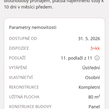
dlouhodobý pronájem, platba nájemného vždy k
10 dni v měsíci předem.
Parametry nemovitosti
31. 5. 2026
DOSTUPNÉ OD
3+kk
DISPOZICE
11. podlaží z 11
PODLAŽÍ
Ústřední
VYTÁPĚNÍ
Osobní
VLASTNICTVÍ
Kompletní
REKONSTRUKCE
80
m²
UŽITNÁ PLOCHA
Panel
KONSTRUKCE BUDOVY