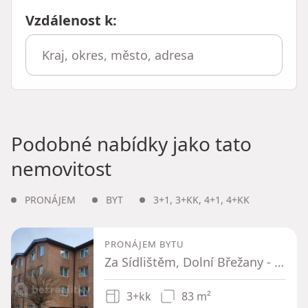
Vzdálenost k
:
Podobné nabídky jako tato
nemovitost
PRONÁJEM
BYT
3+1
,
3+KK
,
4+1
,
4+KK
PRONÁJEM BYTU
Za Sídlištěm, Dolní Břežany - Dolní Břežany, Středočeský kraj
3+kk
83 m²