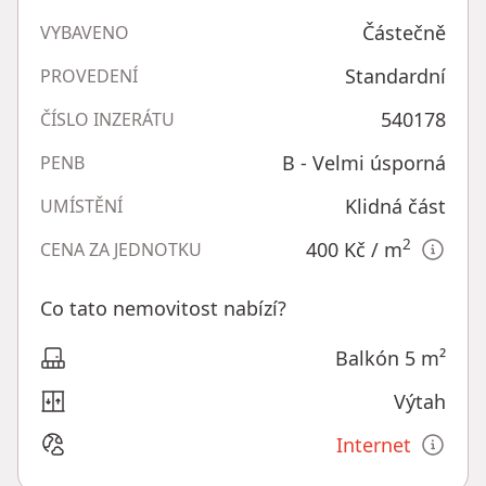
Částečně
VYBAVENO
Standardní
PROVEDENÍ
540178
ČÍSLO INZERÁTU
B - Velmi úsporná
PENB
Klidná část
UMÍSTĚNÍ
2
400 Kč
/ m
CENA ZA JEDNOTKU
Co tato nemovitost nabízí?
Balkón 5 m²
Výtah
Internet