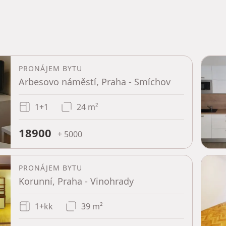
PRONÁJEM BYTU
Arbesovo náměstí, Praha - Smíchov
1+1
24 m²
18900
+ 5000
PRONÁJEM BYTU
Korunní, Praha - Vinohrady
1+kk
39 m²