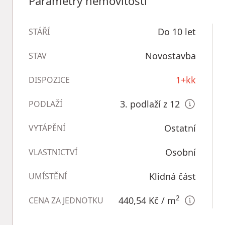
Parametry nemovitosti
Do 10 let
STÁŘÍ
Novostavba
STAV
1+kk
DISPOZICE
3. podlaží z 12
PODLAŽÍ
Ostatní
VYTÁPĚNÍ
Osobní
VLASTNICTVÍ
Klidná část
UMÍSTĚNÍ
2
440,54 Kč
/ m
CENA ZA JEDNOTKU