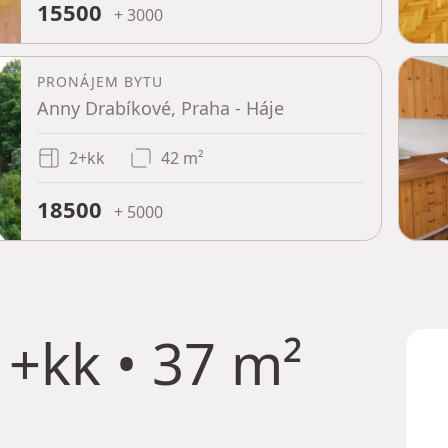
15500
+ 3000
PRONÁJEM BYTU
Anny Drabíkové, Praha - Háje
2+kk
42 m²
18500
+ 5000
+kk • 37 m²