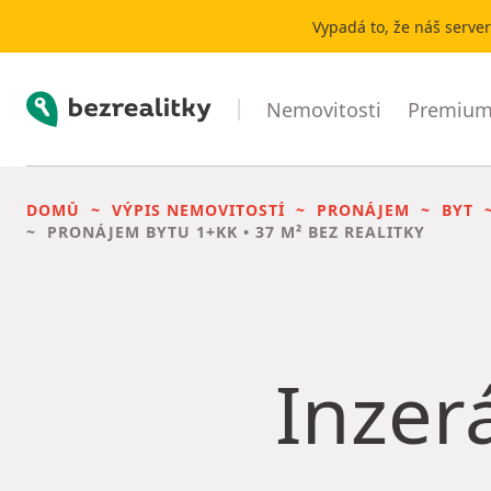
Vypadá to, že náš serve
Bezrealitky
Nemovitosti
Premium 
DOMŮ
VÝPIS NEMOVITOSTÍ
PRONÁJEM
BYT
PRONÁJEM BYTU
1+KK • 37 M² BEZ REALITKY
Inzerá