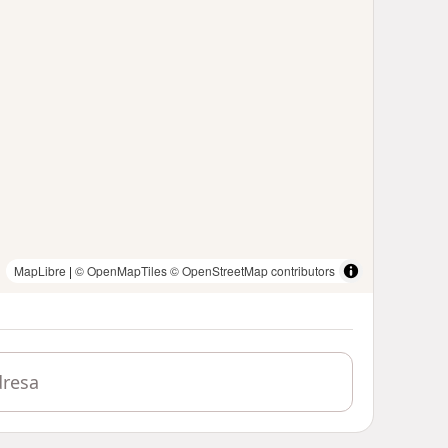
MapLibre
|
© OpenMapTiles
© OpenStreetMap contributors