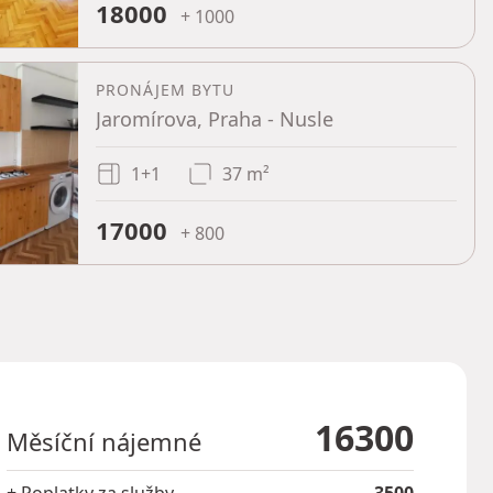
18000
+ 1000
PRONÁJEM BYTU
Jaromírova, Praha - Nusle
1+1
37 m²
17000
+ 800
16300
Měsíční nájemné