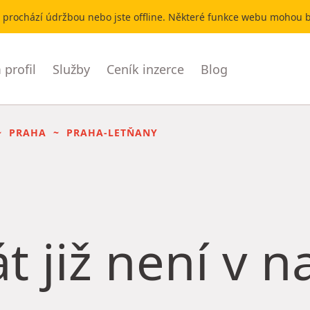
r prochází údržbou nebo jste offline. Některé funkce webu mohou
profil
Služby
Ceník inzerce
Blog
PRAHA
PRAHA-LETŇANY
t již není v 