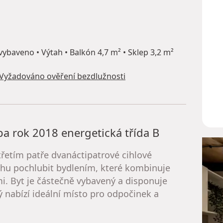
ybaveno • Výtah • Balkón 4,7 m² • Sklep 3,2 m²
Vyžadováno ověření bezdlužnosti
a rok 2018 energetická třída B
třetím patře dvanáctipatrové cihlové
ohu pochlubit bydlením, které kombinuje
i. Byt je částečně vybavený a disponuje
 nabízí ideální místo pro odpočinek a