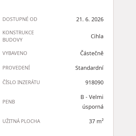
21. 6. 2026
DOSTUPNÉ OD
KONSTRUKCE
Cihla
BUDOVY
Částečně
VYBAVENO
Standardní
PROVEDENÍ
918090
ČÍSLO INZERÁTU
B - Velmi
PENB
úsporná
37
m²
UŽITNÁ PLOCHA