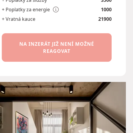
+ Poplatky za služby
3500
+ Poplatky za energie
1000
+ Vratná kauce
21900
NA INZERÁT JIŽ NENÍ MOŽNÉ
REAGOVAT