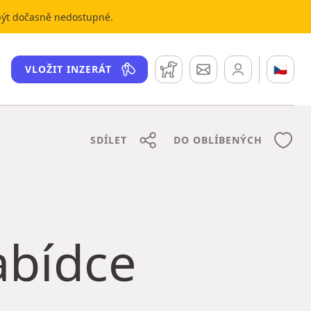
 být dočasně nedostupné.
Hlídací pes
Zprávy
🇨🇿
VLOŽIT INZERÁT
SDÍLET
DO OBLÍBENÝCH
nabídce