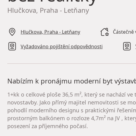
Hlučkova, Praha - Letňany
Hlučkova, Praha - Letňany
Částečně v
Vyžadováno pojištění odpovědnosti
Nabízím k pronájmu moderní byt výstavb
1+kk o celkové ploše 36,5 m², který se nachází ve 
novostavby. Jako přímý majitel nemovitosti se m
pohodlí moderního designu s praktickými řešením
prostorným balkónem o rozloze 4,7m² na JV , který
posezení za příjemného počasí.