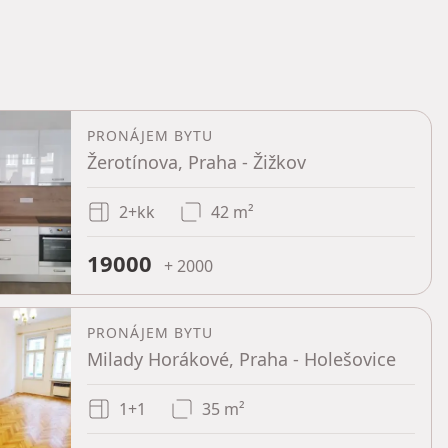
PRONÁJEM BYTU
Žerotínova, Praha - Žižkov
2+kk
42 m²
19000
+ 2000
PRONÁJEM BYTU
Milady Horákové, Praha - Holešovice
1+1
35 m²