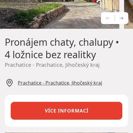
PŘEDCH
NÁS
Pronájem chaty, chalupy
•
4 ložnice bez realitky
Prachatice - Prachatice, Jihočeský kraj
Prachatice - Prachatice, Jihočeský kraj
VÍCE INFORMACÍ