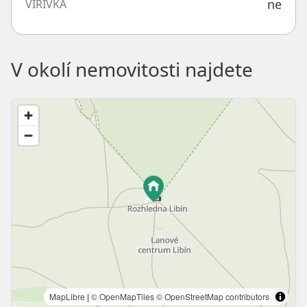
ne
VÍŘIVKA
V okolí nemovitosti najdete
MapLibre
|
© OpenMapTiles
© OpenStreetMap contributors