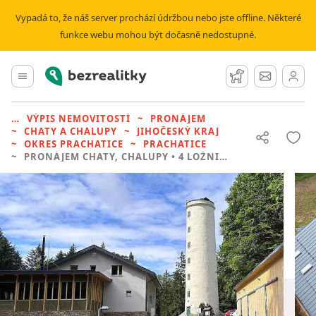
Vypadá to, že náš server prochází údržbou nebo jste offline. Některé
funkce webu mohou být dočasně nedostupné.
Bezrealitky
Hlavní menu
Hlídací pes
Zprávy
VÝPIS NEMOVITOSTÍ
PRONÁJEM
CHATY A CHALUPY
JIHOČESKÝ KRAJ
OKRES PRACHATICE
PRACHATICE
PRONÁJEM CHATY, CHALUPY
• 4 LOŽNICE BEZ REALITKY