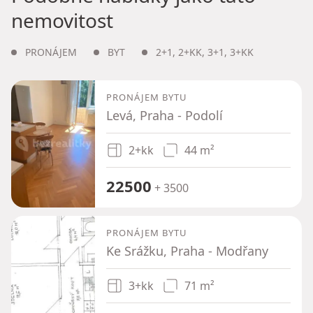
nemovitost
PRONÁJEM
BYT
2+1
,
2+KK
,
3+1
,
3+KK
PRONÁJEM BYTU
Levá, Praha - Podolí
2+kk
44 m²
22500
+ 3500
PRONÁJEM BYTU
Ke Srážku, Praha - Modřany
3+kk
71 m²