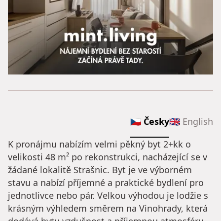
🇨🇿 Česky
🇬🇧 English
K pronájmu nabízím velmi pěkný byt 2+kk o
velikosti 48 m² po rekonstrukci, nacházející se v
žádané lokalitě Strašnic. Byt je ve výborném
stavu a nabízí příjemné a praktické bydlení pro
jednotlivce nebo pár. Velkou výhodou je lodžie s
krásným výhledem směrem na Vinohrady, která
dodává bytu vzdušnost a příjemnou atmosféru.