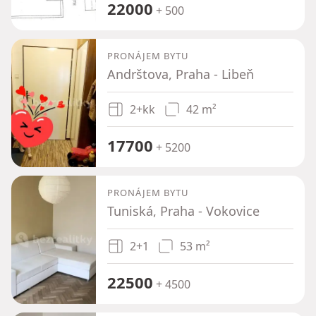
22000
+ 500
PRONÁJEM BYTU
Andrštova, Praha - Libeň
2+kk
42 m²
17700
+ 5200
PRONÁJEM BYTU
Tuniská, Praha - Vokovice
2+1
53 m²
22500
+ 4500