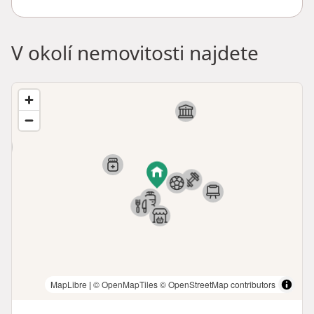
V okolí nemovitosti najdete
MapLibre
|
© OpenMapTiles
© OpenStreetMap contributors