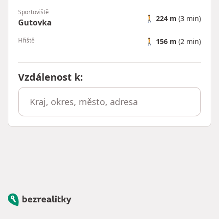
Sportoviště
🚶
224 m
(3 min)
Gutovka
Hřiště
🚶
156 m
(2 min)
Vzdálenost k
:
Bezrealitky