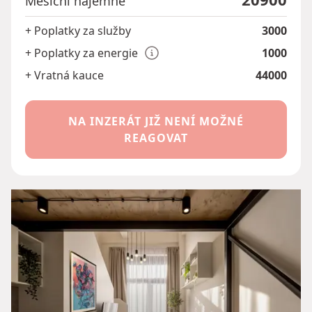
Měsíční nájemné
+ Poplatky za služby
3000
+ Poplatky za energie
1000
+ Vratná kauce
44000
NA INZERÁT JIŽ NENÍ MOŽNÉ
REAGOVAT