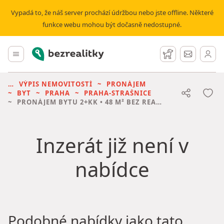
Vypadá to, že náš server prochází údržbou nebo jste offline. Některé
funkce webu mohou být dočasně nedostupné.
Bezrealitky
Hlavní menu
Hlídací pes
Zprávy
VÝPIS NEMOVITOSTÍ
PRONÁJEM
BYT
PRAHA
PRAHA-STRAŠNICE
PRONÁJEM BYTU
2+KK • 48 M² BEZ REALITKY
Inzerát již není v
nabídce
Podobné nabídky jako tato