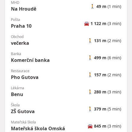
MHD
🚶
49 m
(1 min)
Na Hroudě
Pošta
🚘
1 122 m
(3 min)
Praha 10
Obchod
🚶
131 m
(2 min)
večerka
Banka
🚶
499 m
(6 min)
Komerční banka
Restaurace
🚶
157 m
(2 min)
Pho Gutova
Lékárna
🚶
280 m
(3 min)
Benu
Škola
🚶
379 m
(5 min)
ZŠ Gutova
Mateřská škola
🚘
845 m
(3 min)
Mateřská škola Omská