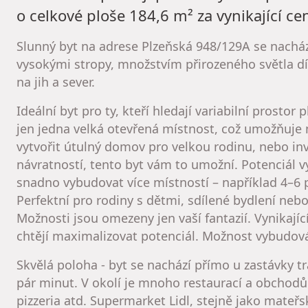
o celkové ploše 184,6 m² za vynikající ce
Slunný byt na adrese Plzeňská 948/129A se nachází
vysokými stropy, množstvím přirozeného světla
na jih a sever.
Ideální byt pro ty, kteří hledají variabilní prostor
jen jedna velká otevřená místnost, což umožňuje
vytvořit útulný domov pro velkou rodinu, nebo in
návratností, tento byt vám to umožní. Potenciál 
snadno vybudovat více místností – například 4–6 
Perfektní pro rodiny s dětmi, sdílené bydlení ne
Možnosti jsou omezeny jen vaší fantazií. Vynikajíc
chtějí maximalizovat potenciál. Možnost vybudová
Skvělá poloha - byt se nachází přímo u zastávky t
pár minut. V okolí je mnoho restaurací a obchodů
pizzeria atd. Supermarket Lidl, stejně jako mateř