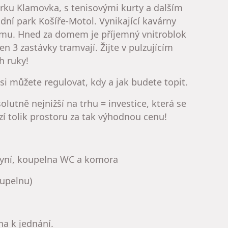
parku Klamovka, s tenisovými kurty a dalším
ní park Košíře-Motol. Vynikající kavárny
omu. Hned za domem je příjemný vnitroblok
n 3 zastávky tramvají. Žijte v pulzujícím
h ruky!
i můžete regulovat, kdy a jak budete topit.
lutně nejnižší na trhu = investice, která se
zí tolik prostoru za tak výhodnou cenu!
chyní, koupelna WC a komora
oupelnu)
na k jednání.