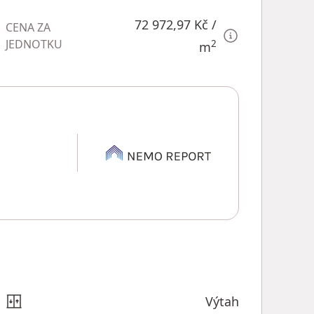
72 972,97 Kč
/
CENA ZA
JEDNOTKU
2
m
Výtah