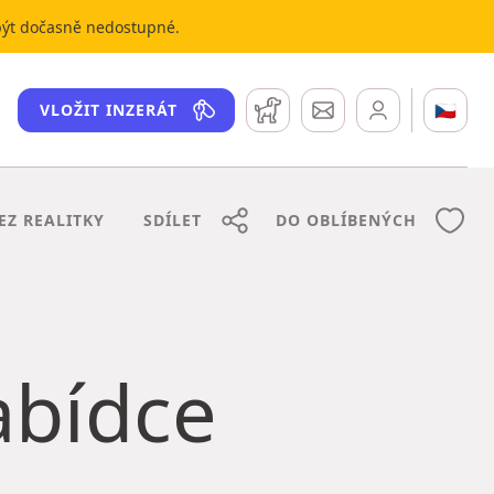
 být dočasně nedostupné.
Hlídací pes
Zprávy
🇨🇿
VLOŽIT INZERÁT
BEZ REALITKY
SDÍLET
DO OBLÍBENÝCH
nabídce