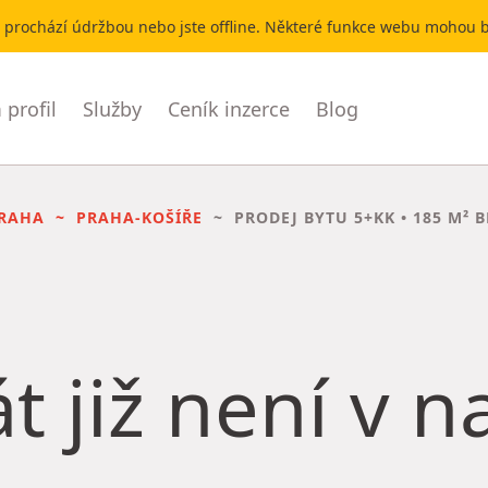
r prochází údržbou nebo jste offline. Některé funkce webu mohou
profil
Služby
Ceník inzerce
Blog
RAHA
PRAHA-KOŠÍŘE
PRODEJ BYTU
5+KK • 185 M² 
t již není v 