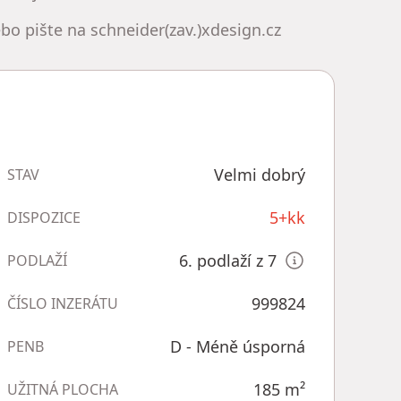
ebo pište na schneider(zav.)xdesign.cz
Velmi dobrý
STAV
5+kk
DISPOZICE
6. podlaží z 7
PODLAŽÍ
999824
ČÍSLO INZERÁTU
D - Méně úsporná
PENB
185
m²
UŽITNÁ PLOCHA