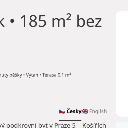
 • 185 m² bez
ty pěšky • Výtah • Terasa 0,1 m²
🇨🇿 Česky
🇬🇧 English
ý podkrovní byt v Praze 5 – Košířích