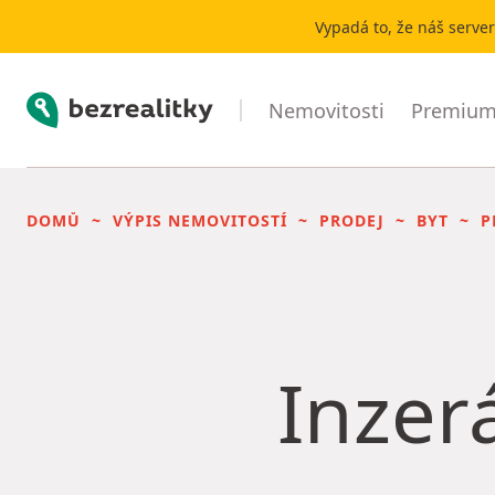
Vypadá to, že náš serve
Bezrealitky
Nemovitosti
Premium 
DOMŮ
VÝPIS NEMOVITOSTÍ
PRODEJ
BYT
P
Inzerá