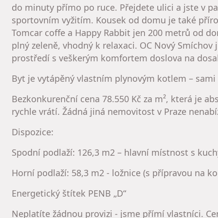
do minuty přímo po ruce. Přejdete ulici a jste v 
sportovním vyžitím. Kousek od domu je také přírod
Tomcar coffe a Happy Rabbit jen 200 metrů od d
plný zeleně, vhodný k relaxaci. OC Nový Smíchov je
prostředí s veškerým komfortem doslova na dosa
Byt je vytápěný vlastním plynovým kotlem – sami s
Bezkonkurenční cena 78.550 Kč za m², která je abso
rychle vrátí. Žádná jiná nemovitost v Praze nenabí
Dispozice:
Spodní podlaží: 126,3 m2 – hlavní místnost s ku
Horní podlaží: 58,3 m2 - ložnice (s přípravou na k
Energetický štítek PENB „D“
Neplatíte žádnou provizi - jsme přímí vlastníci. Ce