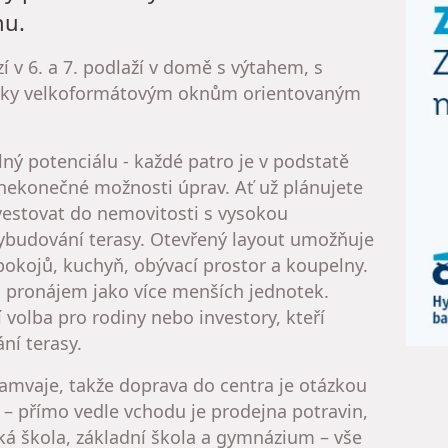
nu.
 v 6. a 7. podlaží v domě s výtahem, s
 díky velkoformátovým oknům orientovaným
 plný potenciálu - každé patro je v podstatě
 nekonečné možnosti úprav. Ať už plánujete
vestovat do nemovitosti s vysokou
vybudování terasy. Otevřený layout umožňuje
pokojů, kuchyň, obývací prostor a koupelny.
bo pronájem jako více menších jednotek.
í volba pro rodiny nebo investory, kteří
ní terasy.
ramvaje, takže doprava do centra je otázkou
 – přímo vedle vchodu je prodejna potravin,
ská škola, základní škola a gymnázium – vše