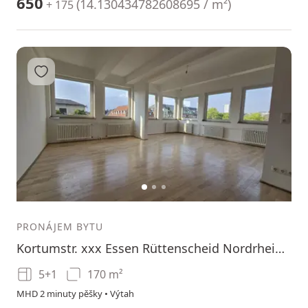
650
(
14.130434782608695 / m²
)
+ 175
Přidat do oblíbených
1
2
3
PRONÁJEM BYTU
Kortumstr. xxx Essen Rüttenscheid Nordrhein-Westfalen 45130
5+1
170 m²
MHD 2 minuty pěšky • Výtah