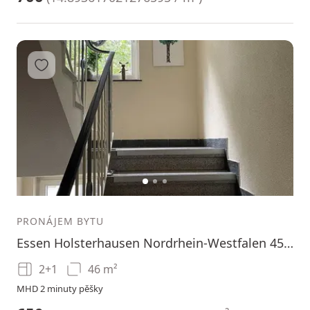
Přidat do oblíbených
1
2
3
PRONÁJEM BYTU
Essen Holsterhausen Nordrhein-Westfalen 45147
2+1
46 m²
MHD 2 minuty pěšky