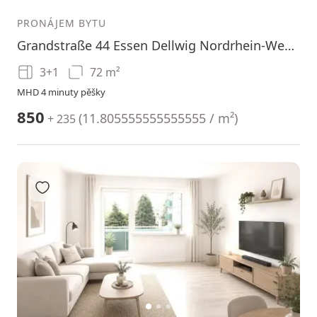
PRONÁJEM BYTU
Grandstraße 44 Essen Dellwig Nordrhein-Westfalen 45357
3+1
72 m²
MHD 4 minuty pěšky
850
(
11.805555555555555 / m²
)
+ 235
Přidat do oblíbených
1
2
3