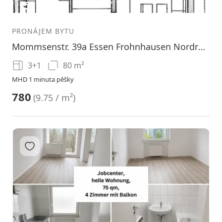
1
2
3
PRONÁJEM BYTU
Mommsenstr. 39a Essen Frohnhausen Nordrhein-Westfalen 45144
3+1
80 m²
MHD 1 minuta pěšky
780
(
9.75 / m²
)
Přidat do oblíbených