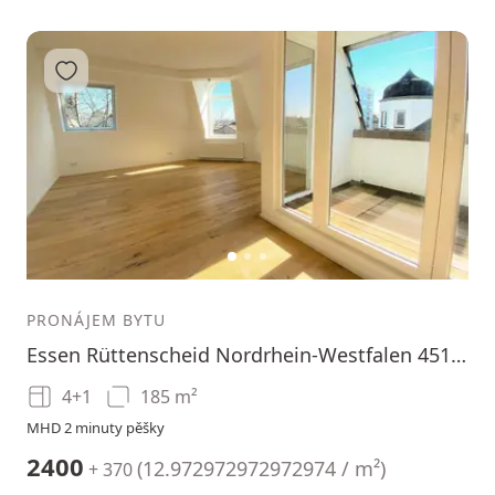
Přidat do oblíbených
1
2
3
PRONÁJEM BYTU
Essen Rüttenscheid Nordrhein-Westfalen 45131
4+1
185 m²
MHD 2 minuty pěšky
2400
(
12.972972972972974 / m²
)
+ 370