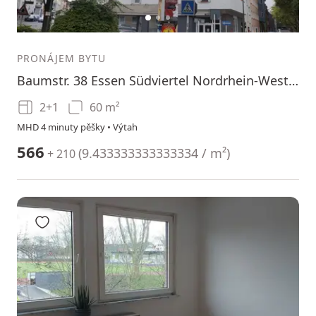
1
2
3
PRONÁJEM BYTU
Baumstr. 38 Essen Südviertel Nordrhein-Westfalen 45128
2+1
60 m²
MHD 4 minuty pěšky • Výtah
566
(
9.433333333333334 / m²
)
+ 210
Přidat do oblíbených