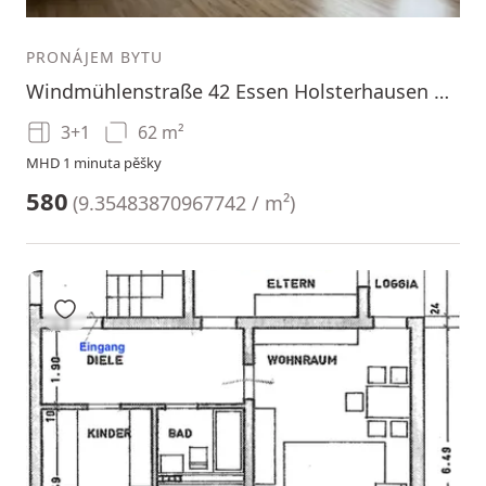
1
2
3
PRONÁJEM BYTU
Windmühlenstraße 42 Essen Holsterhausen Nordrhein-Westfalen 45147
3+1
62 m²
MHD 1 minuta pěšky
580
(
9.35483870967742 / m²
)
Přidat do oblíbených