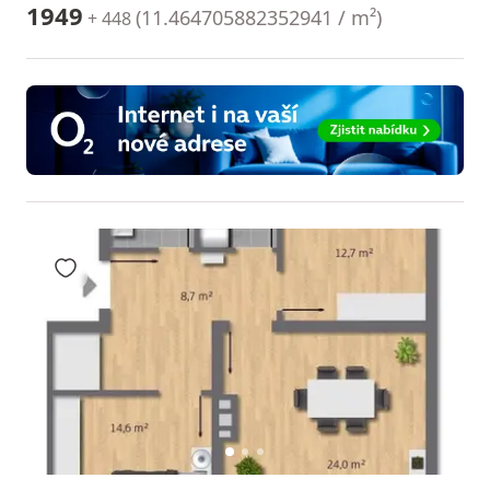
1949
(
11.464705882352941 / m²
)
+ 448
Přidat do oblíbených
1
2
3