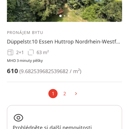
1
2
3
PRONÁJEM BYTU
Düppelstr.10 Essen Huttrop Nordrhein-Westfalen 45138
2+1
63 m²
MHD 3 minuty pěšky
610
(
9.682539682539682 / m²
)
1
2
Aktuální
Další
Prohlédněte si další nemovitosti