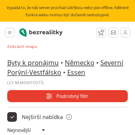
Pronájem bytu Essen | Bezrealitky
Vypadá to, že náš server prochází údržbou nebo jste offline. Některé
funkce webu mohou být dočasně nedostupné.
Bezrealitky
Hlavní menu
Hlídací pes
Zprávy
Zobrazit mapu
Vyhledávat při pohybu v mapě
Byty k pronájmu
•
Německo
•
Severní
Porýní-Vestfálsko
•
Essen
(
23 NEMOVITOSTÍ
)
Podrobný filtr
Nejširší nabídka