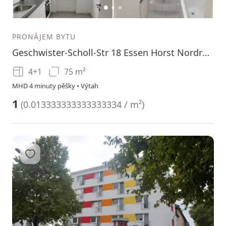
1
2
3
PRONÁJEM BYTU
Geschwister-Scholl-Str 18 Essen Horst Nordrhein-Westfalen 45279
4+1
75 m²
MHD 4 minuty pěšky • Výtah
1
(
0.013333333333333334 / m²
)
Přidat do oblíbených