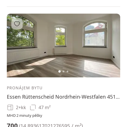
Přidat do oblíbených
1
2
3
PRONÁJEM BYTU
Essen Rüttenscheid Nordrhein-Westfalen 45131
2+kk
47 m²
MHD 2 minuty pěšky
700
(
14.893617021276595 / m²
)