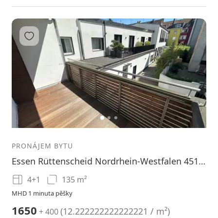
Přidat do oblíbených
1
2
3
PRONÁJEM BYTU
Essen Rüttenscheid Nordrhein-Westfalen 45130
4+1
135 m²
MHD 1 minuta pěšky
1650
(
12.222222222222221 / m²
)
+ 400