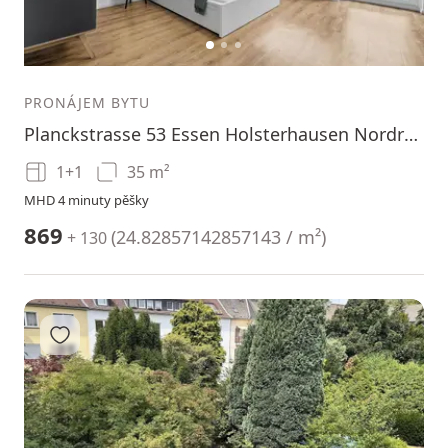
1
2
3
PRONÁJEM BYTU
Planckstrasse 53 Essen Holsterhausen Nordrhein-Westfalen 45147
1+1
35 m²
MHD 4 minuty pěšky
869
(
24.82857142857143 / m²
)
+ 130
Přidat do oblíbených