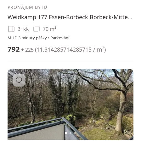
PRONÁJEM BYTU
Weidkamp 177 Essen-Borbeck Borbeck-Mitte Nordrhein-Westfalen 45355
3+kk
70 m²
MHD 3 minuty pěšky • Parkování
792
(
11.314285714285715 / m²
)
+ 225
Přidat do oblíbených
1
2
3