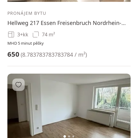
PRONÁJEM BYTU
Hellweg 217 Essen Freisenbruch Nordrhein-Westfalen 45279
3+kk
74 m²
MHD 5 minut pěšky
650
(
8.783783783783784 / m²
)
Přidat do oblíbených