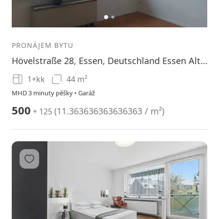
1
2
PRONÁJEM BYTU
Hövelstraße 28, Essen, Deutschland Essen Altenessen-Süd Nordrhein-Westfalen 45326
1+kk
44 m²
MHD 3 minuty pěšky • Garáž
500
(
11.363636363636363 / m²
)
+ 125
Přidat do oblíbených