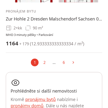
1
PRONÁJEM BYTU
Zur Hohle 2 Dresden Malschendorf Sachsen 01328
2+kk
90 m²
MHD 3 minuty pěšky • Parkování
1164
(
12.933333333333334 / m²
)
+ 179
1
2
…
6
Aktuální
Další
Prohlédněte si další nemovitosti
Kromě
pronájmu bytů
nabízíme i
pronájmy domů
. Dále u nás najdete