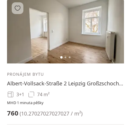
Přidat do oblíbených
1
2
3
PRONÁJEM BYTU
Albert-Vollsack-Straße 2 Leipzig Großzschocher Sachsen 04249
3+1
74 m²
MHD 1 minuta pěšky
760
(
10.27027027027027 / m²
)