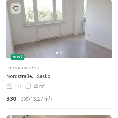
Přidat do oblíbených
1
2
NOVÝ
PRONÁJEM BYTU
Nordstraße, , Sasko
1+1
25 m²
330
(
13.2 / m²
)
+ 395