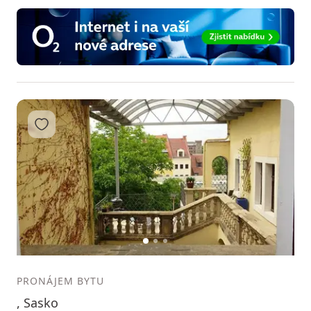
Přidat do oblíbených
1
2
3
PRONÁJEM BYTU
, Sasko