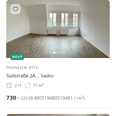
Přidat do oblíbených
1
2
3
NOVÝ
PRONÁJEM BYTU
Südstraße 2A, , Sasko
2+1
77 m²
730
(
9.480519480519481 / m²
)
+ 220