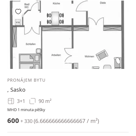
Přidat do oblíbených
1
2
3
PRONÁJEM BYTU
, Sasko
3+1
90 m²
MHD 1 minuta pěšky
600
(
6.666666666666667 / m²
)
+ 330