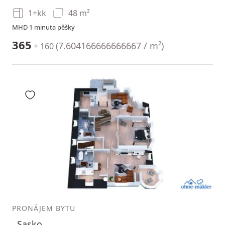
1+kk
48 m²
MHD 1 minuta pěšky
365
(
7.604166666666667 / m²
)
+ 160
Přidat do oblíbených
1
2
3
PRONÁJEM BYTU
, Sasko