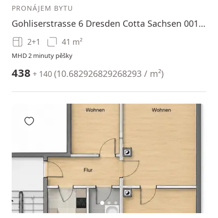
PRONÁJEM BYTU
Gohliserstrasse 6 Dresden Cotta Sachsen 001159
2+1
41 m²
MHD 2 minuty pěšky
438
(
10.682926829268293 / m²
)
+ 140
Přidat do oblíbených
1
2
3