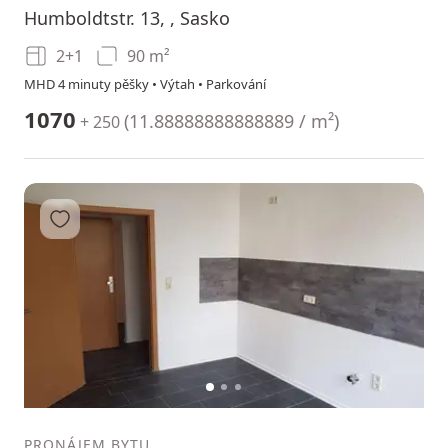
Humboldtstr. 13, , Sasko
2+1
90 m²
MHD 4 minuty pěšky • Výtah • Parkování
1070
(
11.88888888888889 / m²
)
+ 250
Přidat do oblíbených
1
2
3
PRONÁJEM BYTU