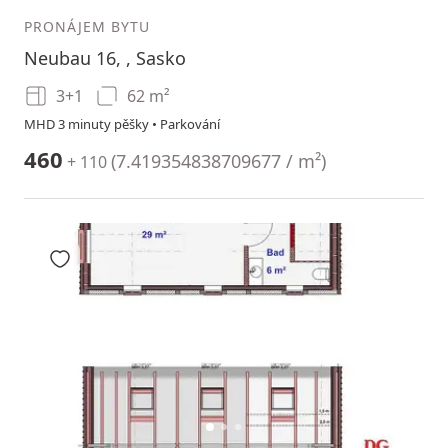
PRONÁJEM BYTU
Neubau 16, , Sasko
3+1
62 m²
MHD 3 minuty pěšky • Parkování
460
(
7.419354838709677 / m²
)
+ 110
Přidat do oblíbených
1
2
3