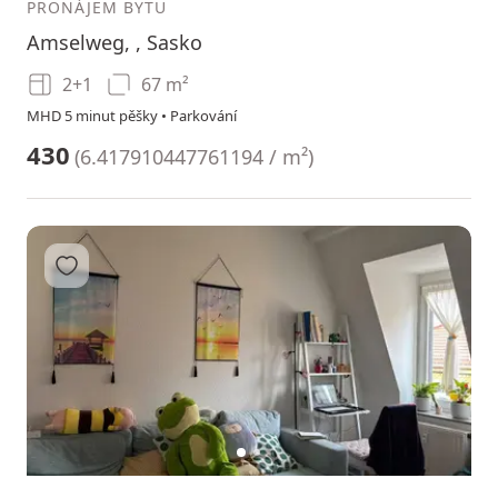
PRONÁJEM BYTU
Amselweg, , Sasko
2+1
67 m²
MHD 5 minut pěšky • Parkování
430
(
6.417910447761194 / m²
)
Přidat do oblíbených
1
2