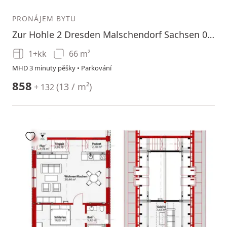
PRONÁJEM BYTU
Zur Hohle 2 Dresden Malschendorf Sachsen 01328
1+kk
66 m²
MHD 3 minuty pěšky • Parkování
858
(
13 / m²
)
+ 132
Přidat do oblíbených
2
3