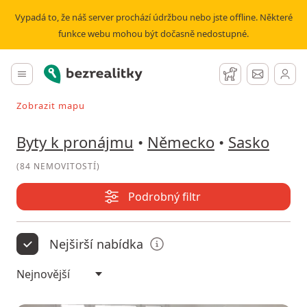
Pronájem bytu Sasko | Bezrealitky
Vypadá to, že náš server prochází údržbou nebo jste offline. Některé
funkce webu mohou být dočasně nedostupné.
Bezrealitky
Hlavní menu
Hlídací pes
Zprávy
Zobrazit mapu
Vyhledávat při pohybu v mapě
Byty k pronájmu
•
Německo
•
Sasko
(
84 NEMOVITOSTÍ
)
Podrobný filtr
Nejširší nabídka