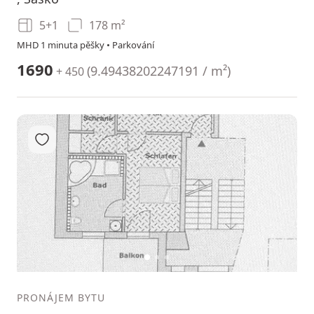
5+1
178 m²
MHD 1 minuta pěšky • Parkování
1690
(
9.49438202247191 / m²
)
+ 450
Přidat do oblíbených
1
2
3
PRONÁJEM BYTU