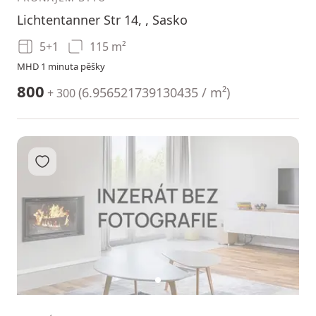
Lichtentanner Str 14, , Sasko
5+1
115 m²
MHD 1 minuta pěšky
800
(
6.956521739130435 / m²
)
+ 300
Přidat do oblíbených
1