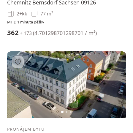
Chemnitz Bernsdorf Sachsen 09126
2+kk
77 m²
MHD 1 minuta pěšky
362
(
4.701298701298701 / m²
)
+ 173
Přidat do oblíbených
1
2
3
PRONÁJEM BYTU