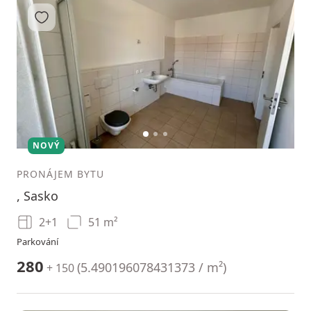
Přidat do oblíbených
1
2
3
NOVÝ
PRONÁJEM BYTU
, Sasko
2+1
51 m²
Parkování
280
(
5.490196078431373 / m²
)
+ 150