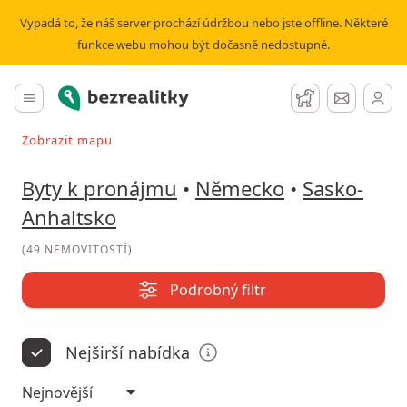
Pronájem bytu Sasko-Anhaltsko - stránka č. 4 | Bezrealitky
Vypadá to, že náš server prochází údržbou nebo jste offline. Některé
funkce webu mohou být dočasně nedostupné.
Bezrealitky
Hlavní menu
Hlídací pes
Zprávy
Zobrazit mapu
Vyhledávat při pohybu v mapě
Byty k pronájmu
•
Německo
•
Sasko-
Anhaltsko
(
49 NEMOVITOSTÍ
)
Podrobný filtr
Nejširší nabídka