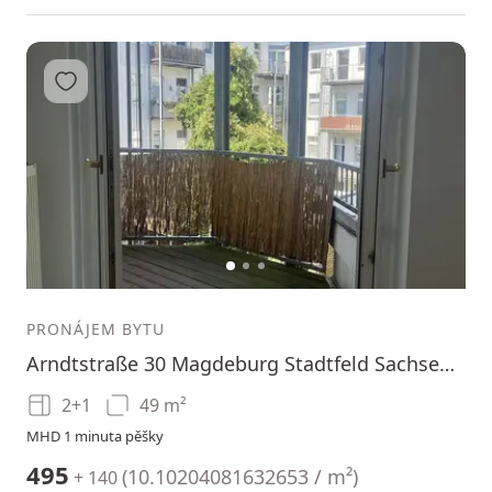
Přidat do oblíbených
1
2
3
PRONÁJEM BYTU
Arndtstraße 30 Magdeburg Stadtfeld Sachsen-Anhalt 39108
2+1
49 m²
MHD 1 minuta pěšky
495
(
10.10204081632653 / m²
)
+ 140