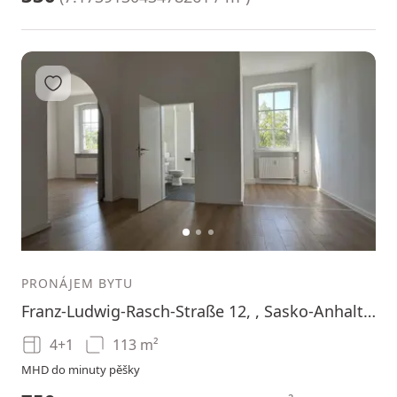
Přidat do oblíbených
1
2
3
PRONÁJEM BYTU
Franz-Ludwig-Rasch-Straße 12, , Sasko-Anhaltsko
4+1
113 m²
MHD do minuty pěšky