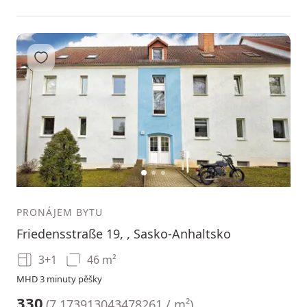
Přidat do oblíbených
1
2
3
PRONÁJEM BYTU
Friedensstraße 19, , Sasko-Anhaltsko
3+1
46 m²
MHD 3 minuty pěšky
330
(
7.173913043478261 / m²
)