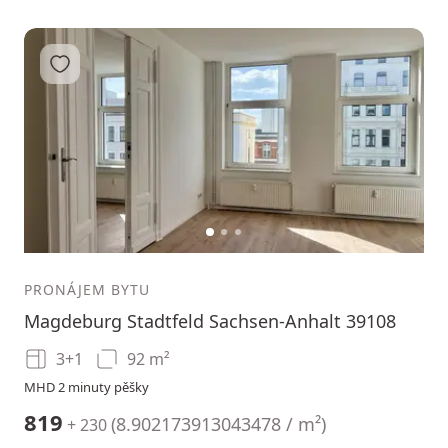
Přidat do oblíbených
1
2
3
PRONÁJEM BYTU
Magdeburg Stadtfeld Sachsen-Anhalt 39108
3+1
92 m²
MHD 2 minuty pěšky
819
(
8.902173913043478 / m²
)
+ 230