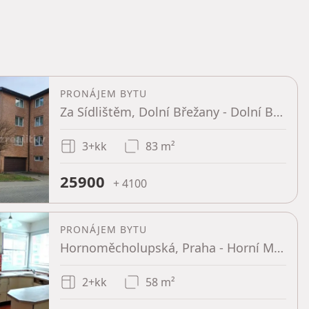
PRONÁJEM BYTU
Za Sídlištěm, Dolní Břežany - Dolní Břežany, Středočeský kraj
3+kk
83 m²
25900
+ 4100
PRONÁJEM BYTU
Hornoměcholupská, Praha - Horní Měcholupy
2+kk
58 m²