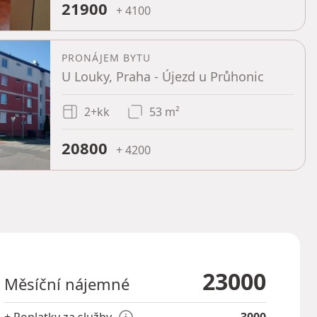
21900
+ 4100
PRONÁJEM BYTU
U Louky, Praha - Újezd u Průhonic
2+kk
53 m²
20800
+ 4200
23000
Měsíční nájemné