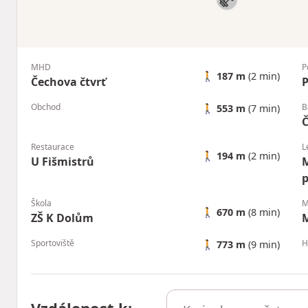
MHD
P
🚶
187 m
(2 min)
Čechova čtvrť
P
Obchod
B
🚶
553 m
(7 min)
Restaurace
L
🚶
194 m
(2 min)
U Fišmistrů
M
p
Škola
M
🚶
670 m
(8 min)
ZŠ K Dolům
M
Sportoviště
H
🚶
773 m
(9 min)
Vzdálenost k
: