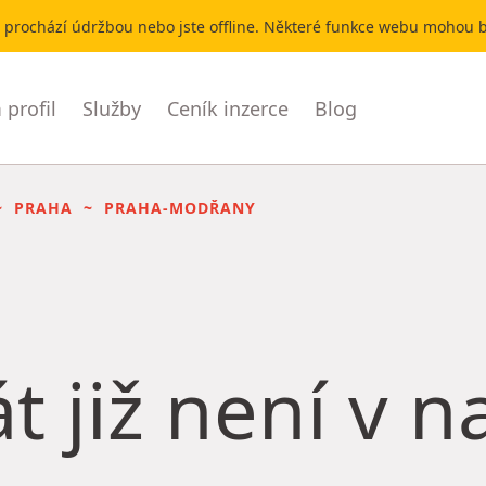
r prochází údržbou nebo jste offline. Některé funkce webu mohou
profil
Služby
Ceník inzerce
Blog
PRAHA
PRAHA-MODŘANY
t již není v 