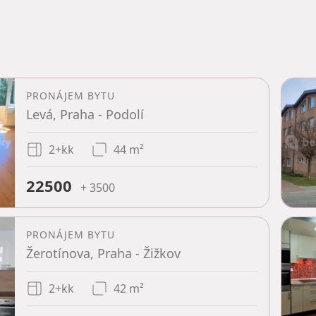
PRONÁJEM BYTU
Levá, Praha - Podolí
2+kk
44 m²
22500
+ 3500
PRONÁJEM BYTU
Žerotínova, Praha - Žižkov
2+kk
42 m²