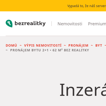
Vypadá to, že náš serve
Bezrealitky
Nemovitosti
Premium 
DOMŮ
VÝPIS NEMOVITOSTÍ
PRONÁJEM
BYT
PRONÁJEM BYTU
2+1 • 62 M² BEZ REALITKY
Inzerá