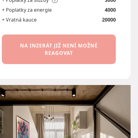
+ Poplatky za služby
3000
+ Poplatky za energie
4000
+ Vratná kauce
20000
NA INZERÁT JIŽ NENÍ MOŽNÉ
REAGOVAT