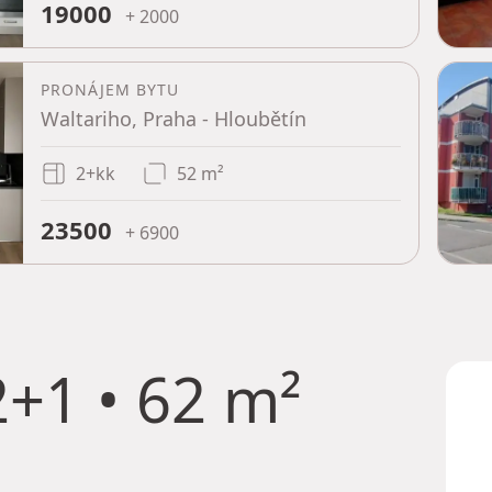
19000
+ 2000
PRONÁJEM BYTU
Waltariho, Praha - Hloubětín
2+kk
52 m²
23500
+ 6900
+1 • 62 m²