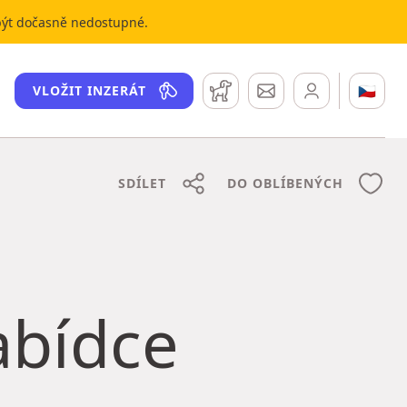
 být dočasně nedostupné.
Hlídací pes
Zprávy
🇨🇿
VLOŽIT INZERÁT
SDÍLET
DO OBLÍBENÝCH
nabídce