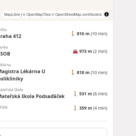
MapLibre
|
© OpenMapTiles
© OpenStreetMap contributors
ošta
🚶
810 m
(10 min)
raha 412
anka
🚘
973 m
(2 min)
ČSOB
ékárna
agistra Lékárna U
🚶
818 m
(10 min)
olikliniky
ateřská škola
🚶
531 m
(6 min)
ateřská škola Podsaďáček
řiště
🚶
359 m
(4 min)