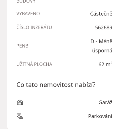
BUDOVY
Částečně
VYBAVENO
562689
ČÍSLO INZERÁTU
D - Méně
PENB
úsporná
62
m²
UŽITNÁ PLOCHA
Co tato nemovitost nabízí?
Garáž
Parkování