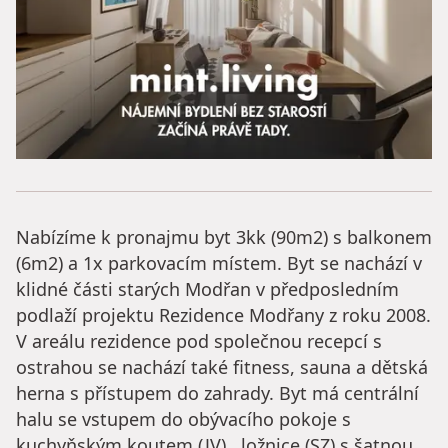
Nabízíme k pronajmu byt 3kk (90m2) s balkonem
(6m2) a 1x parkovacím místem. Byt se nachází v
klidné části starých Modřan v předposledním
podlaží projektu Rezidence Modřany z roku 2008.
V areálu rezidence pod společnou recepcí s
ostrahou se nachází také fitness, sauna a dětská
herna s přístupem do zahrady. Byt má centrální
halu se vstupem do obývacího pokoje s
kuchyňským koutem (JV) , ložnice (SZ) s šatnou,