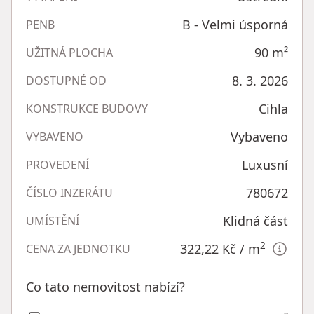
B - Velmi úsporná
PENB
90
m²
UŽITNÁ PLOCHA
8. 3. 2026
DOSTUPNÉ OD
Cihla
KONSTRUKCE BUDOVY
Vybaveno
VYBAVENO
Luxusní
PROVEDENÍ
780672
ČÍSLO INZERÁTU
Klidná část
UMÍSTĚNÍ
2
322,22 Kč
/ m
CENA ZA JEDNOTKU
Co tato nemovitost nabízí?