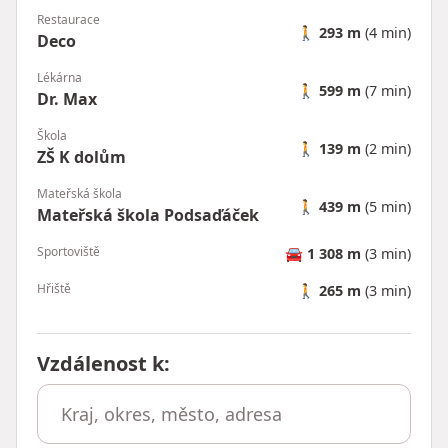
Restaurace
🚶
293 m
(4 min)
Deco
Lékárna
🚶
599 m
(7 min)
Dr. Max
Škola
🚶
139 m
(2 min)
ZŠ K dolům
Mateřská škola
🚶
439 m
(5 min)
Mateřská škola Podsaďáček
Sportoviště
🚘
1 308 m
(3 min)
Hřiště
🚶
265 m
(3 min)
Vzdálenost k
: