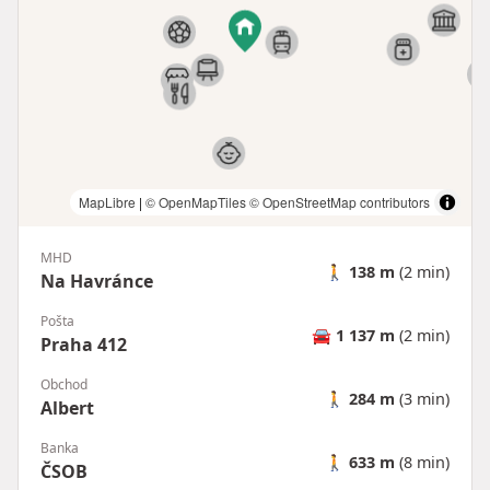
MapLibre
|
© OpenMapTiles
© OpenStreetMap contributors
MHD
🚶
138 m
(2 min)
Na Havránce
Pošta
🚘
1 137 m
(2 min)
Praha 412
Obchod
🚶
284 m
(3 min)
Albert
Banka
🚶
633 m
(8 min)
ČSOB