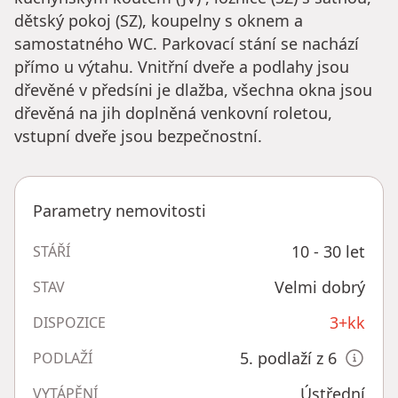
dětský pokoj (SZ), koupelny s oknem a
samostatného WC. Parkovací stání se nachází
přímo u výtahu. Vnitřní dveře a podlahy jsou
dřevěné v předsíni je dlažba, všechna okna jsou
dřevěná na jih doplněná venkovní roletou,
vstupní dveře jsou bezpečnostní.
Parametry nemovitosti
10 - 30 let
STÁŘÍ
Velmi dobrý
STAV
3+kk
DISPOZICE
5. podlaží z 6
PODLAŽÍ
Ústřední
VYTÁPĚNÍ