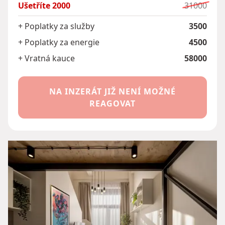
Ušetříte
2000
31000
+ Poplatky za služby
3500
+ Poplatky za energie
4500
+ Vratná kauce
58000
NA INZERÁT JIŽ NENÍ MOŽNÉ
REAGOVAT