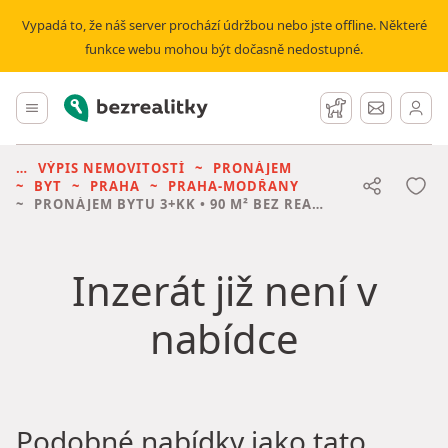
Vypadá to, že náš server prochází údržbou nebo jste offline. Některé
funkce webu mohou být dočasně nedostupné.
Bezrealitky
Hlavní menu
Hlídací pes
Zprávy
VÝPIS NEMOVITOSTÍ
PRONÁJEM
BYT
PRAHA
PRAHA-MODŘANY
PRONÁJEM BYTU
3+KK • 90 M² BEZ REALITKY
Inzerát již není v
nabídce
Podobné nabídky jako tato