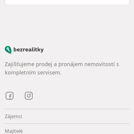
Bezrealitky
Zajišťujeme prodej a pronájem nemovitostí s
kompletním servisem.
Bezrealitky na Facebooku
Bezrealitky na Instagramu
Zájemci
Majitelé