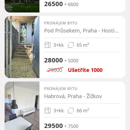
26500
+ 6600
PRONÁJEM BYTU
Pod Průsekem, Praha - Hostivař
3+kk
65 m²
28000
+ 5000
29000
Ušetříte
1000
PRONÁJEM BYTU
Habrová, Praha - Žižkov
3+kk
66 m²
29500
+ 7500