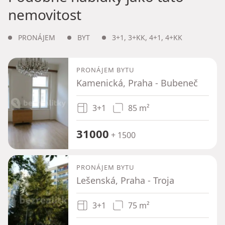
nemovitost
PRONÁJEM
BYT
3+1
,
3+KK
,
4+1
,
4+KK
PRONÁJEM BYTU
Kamenická, Praha - Bubeneč
3+1
85 m²
31000
+ 1500
PRONÁJEM BYTU
Lešenská, Praha - Troja
3+1
75 m²