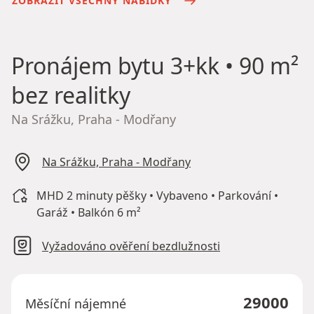
ZOBRAZIT VŠECHNY NABÍDKY
Pronájem bytu
3+kk • 90 m²
bez realitky
Na Srážku, Praha - Modřany
Na Srážku, Praha - Modřany
MHD 2 minuty pěšky • Vybaveno • Parkování •
Garáž • Balkón 6 m²
Vyžadováno ověření bezdlužnosti
29000
Měsíční nájemné