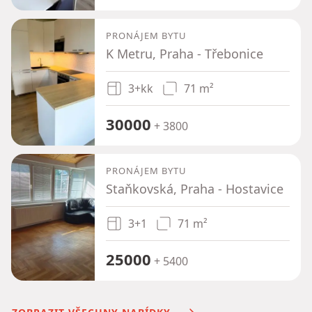
PRONÁJEM BYTU
K Metru, Praha - Třebonice
3+kk
71 m²
30000
+ 3800
PRONÁJEM BYTU
Staňkovská, Praha - Hostavice
3+1
71 m²
25000
+ 5400