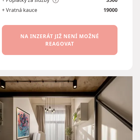
+ Poplatky za služby
3500
+ Vratná kauce
19000
NA INZERÁT JIŽ NENÍ MOŽNÉ
REAGOVAT