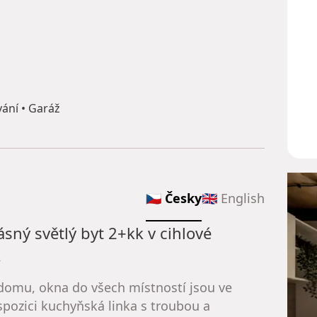
ání • Garáž
🇨🇿 Česky
🇬🇧 English
ý světlý byt 2+kk v cihlové
.
 domu, okna do všech místností jsou ve
ispozici kuchyňská linka s troubou a