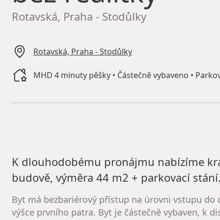
Rotavská, Praha - Stodůlky
Rotavská, Praha - Stodůlky
MHD 4 minuty pěšky • Částečně vybaveno • Parkov
K dlouhodobému pronájmu nabízíme krásn
budově, výměra 44 m2 + parkovací stání
Byt má bezbariérový přístup na úrovni vstupu do
výšce prvního patra. Byt je částečně vybaven, k d