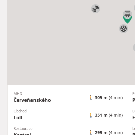
MHD
P
🚶
305 m
(4 min)
Červeňanského
P
Obchod
B
🚶
351 m
(4 min)
Lidl
F
Restaurace
L
🚶
299 m
(4 min)