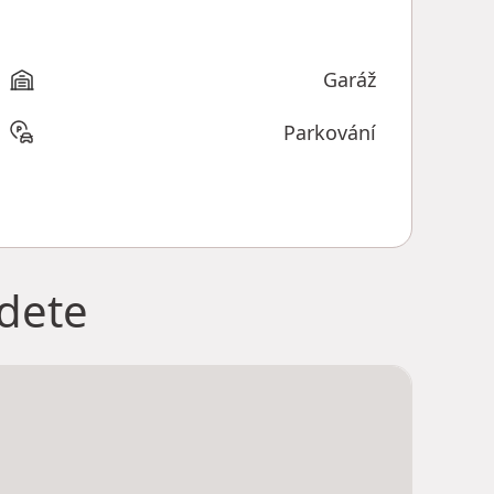
Garáž
Parkování
jdete