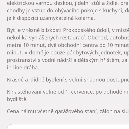
elektrickou varnou deskou, jídelní stůl a židle, pr
chodby je vstup do obývacího pokoje s kuchyní, do
je k dispozici uzamykatelná kolárna.
Byt je v těsné blízkosti Prokopského údolí, v mís
několika vyhlášených restaurací. Obchod, autobus
metra 10 minut, dvě obchodní centra do 10 minut 
minut. V domě je pouze pár bytových jednotek, up
prostranství s vodní nádrží a dětským hřištěm, 
in-line dráha.
Krásné a klidné bydlení s velmi snadnou dostupno
K nastěhování volné od 1. července, po dohodě mož
bydliště.
Cena nájmu včetně garážového stání, záloh na služ