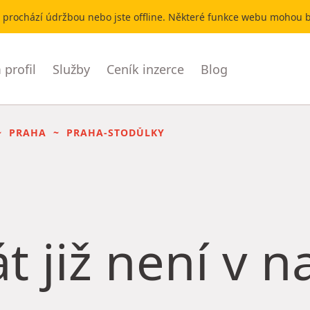
r prochází údržbou nebo jste offline. Některé funkce webu mohou
profil
Služby
Ceník inzerce
Blog
PRAHA
PRAHA-STODŮLKY
t již není v 