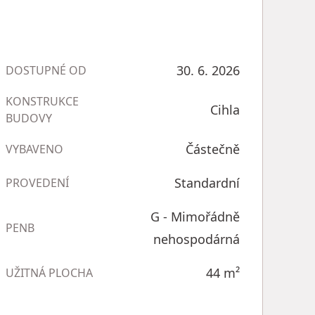
30. 6. 2026
DOSTUPNÉ OD
KONSTRUKCE
Cihla
BUDOVY
Částečně
VYBAVENO
Standardní
PROVEDENÍ
G - Mimořádně
PENB
nehospodárná
44
m²
UŽITNÁ PLOCHA