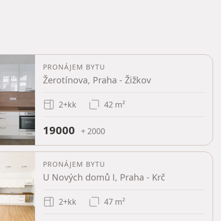
PRONÁJEM BYTU
Žerotínova, Praha - Žižkov
2+kk
42 m²
19000
+ 2000
PRONÁJEM BYTU
U Nových domů Ⅰ, Praha - Krč
2+kk
47 m²