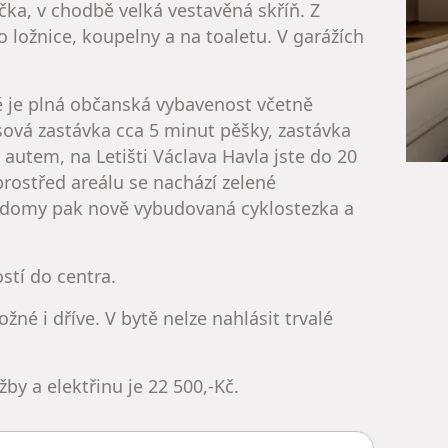
ačka, v chodbě velká vestavěná skříň. Z
 ložnice, koupelny a na toaletu. V garážích
tě je plná občanská vybavenost včetně
ová zastávka cca 5 minut pěšky, zastávka
autem, na Letišti Václava Havla jste do 20
rostřed areálu se nachází zelené
za domy pak nově vybudovaná cyklostezka a
stí do centra.
né i dříve. V bytě nelze nahlásit trvalé
by a elektřinu je 22 500,-Kč.