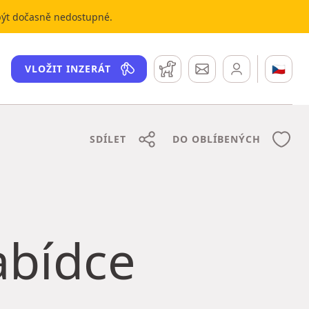
 být dočasně nedostupné.
Hlídací pes
Zprávy
🇨🇿
VLOŽIT INZERÁT
SDÍLET
DO OBLÍBENÝCH
nabídce