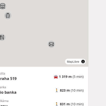
MapLibre
ošta
🚘
1 319 m
(5 min)
raha 519
anka
🚶
823 m
(10 min)
io banka
ékárna
🚶
831 m
(10 min)