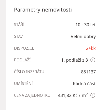
Parametry nemovitosti
10 - 30 let
STÁŘÍ
Velmi dobrý
STAV
2+kk
DISPOZICE
1. podlaží z 3
PODLAŽÍ
831137
ČÍSLO INZERÁTU
Klidná část
UMÍSTĚNÍ
2
431,82 Kč
/ m
CENA ZA JEDNOTKU