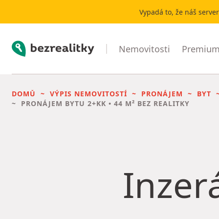
Vypadá to, že náš serve
Bezrealitky
Nemovitosti
Premium 
DOMŮ
VÝPIS NEMOVITOSTÍ
PRONÁJEM
BYT
PRONÁJEM BYTU
2+KK • 44 M² BEZ REALITKY
Inzerá