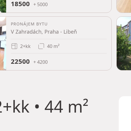
18500
+ 5000
PRONÁJEM BYTU
V Zahradách, Praha - Libeň
2+kk
40 m²
22500
+ 4200
+kk • 44 m²