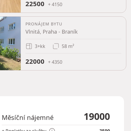
22500
+ 4150
PRONÁJEM BYTU
Vlnitá, Praha - Braník
3+kk
58 m²
22000
+ 4350
19000
Měsíční nájemné