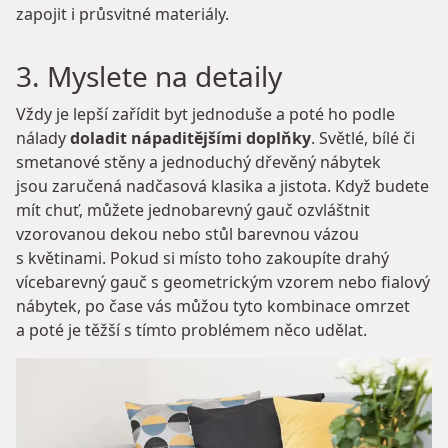
zapojit i průsvitné materiály.
3. Myslete na detaily
Vždy je lepší zařídit byt jednoduše a poté ho podle
nálady
doladit nápaditějšími doplňky
. Světlé, bílé či
smetanové stěny a jednoduchý dřevěný nábytek
jsou zaručená nadčasová klasika a jistota. Když budete
mít chuť, můžete jednobarevný gauč ozvláštnit
vzorovanou dekou nebo stůl barevnou vázou
s květinami. Pokud si místo toho zakoupíte drahý
vícebarevný gauč s geometrickým vzorem nebo fialový
nábytek, po čase vás můžou tyto kombinace omrzet
a poté je těžší s tímto problémem něco udělat.