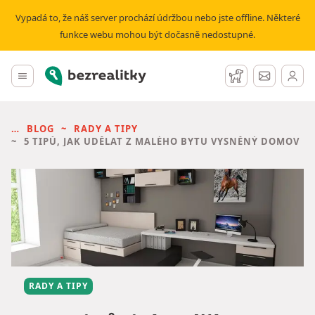
Vypadá to, že náš server prochází údržbou nebo jste offline. Některé
funkce webu mohou být dočasně nedostupné.
Bezrealitky
Hlavní menu
Hlídací pes
Zprávy
BLOG
RADY A TIPY
5 TIPŮ, JAK UDĚLAT Z MALÉHO BYTU VYSNĚNÝ DOMOV
RADY A TIPY