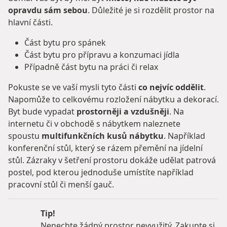
opravdu sám sebou
. Důležité je si rozdělit prostor na
hlavní části.
Část bytu pro spánek
Část bytu pro přípravu a konzumaci jídla
Případně část bytu na práci či relax
Pokuste se ve vaší mysli tyto části
co nejvíc oddělit
.
Napomůže to celkovému rozložení nábytku a dekorací.
Byt bude vypadat
prostorněji a vzdušněji
. Na
internetu či v obchodě s nábytkem naleznete
spoustu
multifunkčních kusů nábytku
. Například
konferenční stůl, který se rázem přemění na jídelní
stůl. Zázraky v šetření prostoru dokáže udělat patrová
postel, pod kterou jednoduše umístíte například
pracovní stůl či menší gauč.
Tip!
Nenechte žádný prostor nevyužitý. Zakupte si