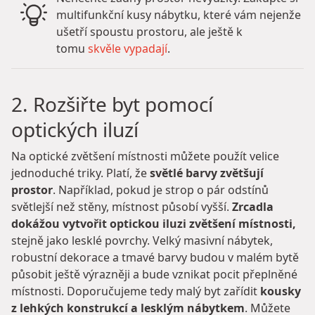
multifunkční kusy nábytku, které vám nejenže
ušetří spoustu prostoru, ale ještě k
tomu
skvěle vypadají
.
2. Rozšiřte byt pomocí
optických iluzí
Na optické zvětšení místnosti můžete použít velice
jednoduché triky. Platí, že
světlé barvy zvětšují
prostor
. Například, pokud je strop o pár odstínů
světlejší než stěny, místnost působí vyšší.
Zrcadla
dokážou vytvořit optickou iluzi zvětšení místnosti,
stejně jako lesklé povrchy. Velký masivní nábytek,
robustní dekorace a tmavé barvy budou v malém bytě
působit ještě výrazněji a bude vznikat pocit přeplněné
místnosti. Doporučujeme tedy malý byt zařídit
kousky
z lehkých konstrukcí a lesklým nábytkem
. Můžete