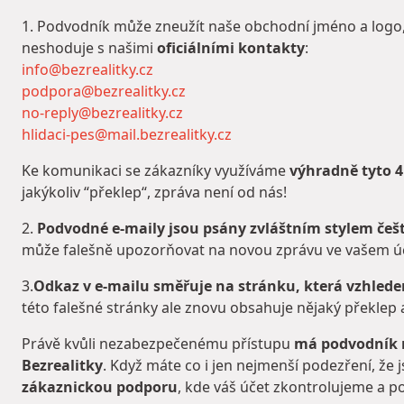
1. Podvodník může zneužít naše obchodní jméno a logo, 
neshoduje s našimi
oficiálními kontakty
:
info@bezrealitky.cz
podpora@bezrealitky.cz
no-reply@bezrealitky.cz
hlidaci-pes@mail.bezrealitky.cz
Ke komunikaci se zákazníky využíváme
výhradně tyto 4
jakýkoliv “překlep“, zpráva není od nás!
2.
Podvodné e-maily jsou psány zvláštním stylem češ
může falešně upozorňovat na novou zprávu ve vašem účt
3.
Odkaz v e-mailu směřuje na stránku, která vzhled
této falešné stránky ale znovu obsahuje nějaký překlep a c
Právě kvůli nezabezpečenému přístupu
má podvodník m
Bezrealitky
. Když máte co i jen nejmenší podezření, že 
zákaznickou podporu
, kde váš účet zkontrolujeme a po