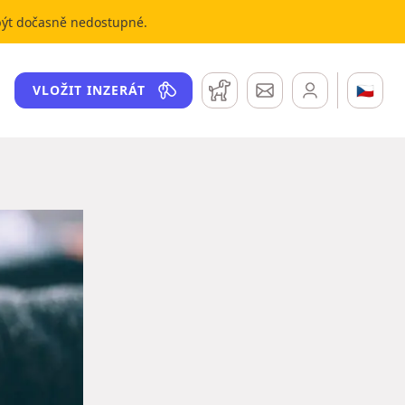
 být dočasně nedostupné.
Hlídací pes
Zprávy
🇨🇿
VLOŽIT INZERÁT