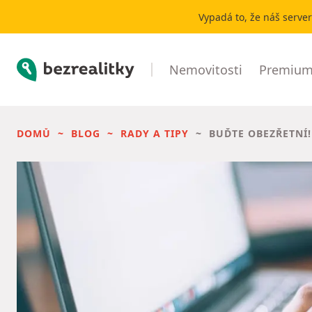
Vypadá to, že náš serve
Bezrealitky
Nemovitosti
Premium 
DOMŮ
BLOG
RADY A TIPY
BUĎTE OBEZŘETNÍ!