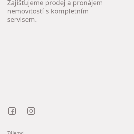
Zajišťujeme prodej a pronájem
nemovitostí s kompletním
servisem.
Bezrealitky na Facebooku
Bezrealitky na Instagramu
Zájemci