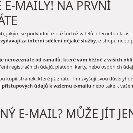
E-MAILY! NA PRVNÍ
ÁTE
sob, jakým se podvodníci snaží od uživatelů internetu ukrást c
e
vydávají za interní sdělení nějaké služby,
e-shopu nebo p
je nerozeznáte od e-mailů, které vám běžně z vašich obl
ní registračních údajů, platební karty, nebo osobních údaj
nou kopií stránek, které již znáte. Tím zvyšují svou důvěryho
í
přístupových údajů k vašemu e-mailu
nebo také k vaše
Ý E-MAIL? MŮŽE JÍT JE