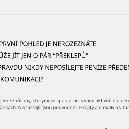
PRVNÍ POHLED JE NEROZEZNÁTE
E JÍT JEN O PÁR “PŘEKLEPŮ“
RAVDU NIKDY NEPOSÍLEJTE PENÍZE PŘEDE
 KOMUNIKACI?
jeme způsoby, kterými ve spolupráci s vámi aktivně bojuje
ánkách. Nejčastější jsou podvodné inzeráty a e-maily a v t