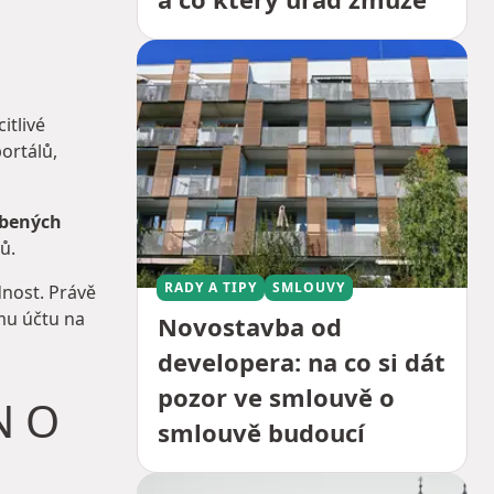
itlivé
ortálů,
íbených
ů.
RADY A TIPY
SMLOUVY
dnost. Právě
mu účtu na
Novostavba od
developera: na co si dát
pozor ve smlouvě o
N O
smlouvě budoucí