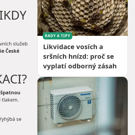
IKDY
RADY A TIPY
ovních služeb
Likvidace vosích a
ie České
sršních hnízd: proč se
vyplatí odborný zásah
ACI?
á špatnou
d tlakem.
 Vyhýbá se