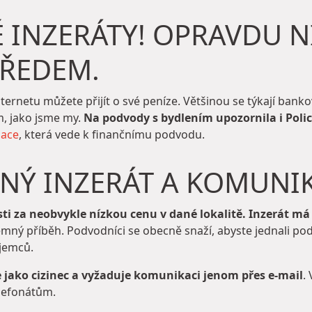
INZERÁTY! OPRAVDU N
PŘEDEM.
ernetu můžete přijít o své peníze. Většinou se týkají bank
, jako jsme my.
Na podvody s bydlením upozornila i Polic
zace
, která vede k finančnímu podvodu.
NÝ INZERÁT A KOMUNIK
i za neobvykle nízkou cenu v dané lokalitě. Inzerát m
emný příběh. Podvodníci se obecně snaží, abyste jednali po
ájemců.
jako cizinec a vyžaduje komunikaci jenom přes e-mail
.
lefonátům.