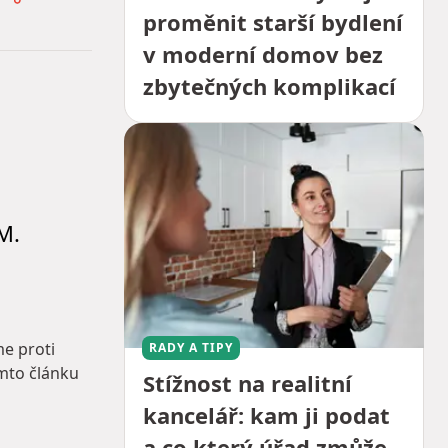
proměnit starší bydlení
v moderní domov bez
zbytečných komplikací
M.
me proti
RADY A TIPY
omto článku
Stížnost na realitní
kancelář: kam ji podat
a co který úřad zmůže