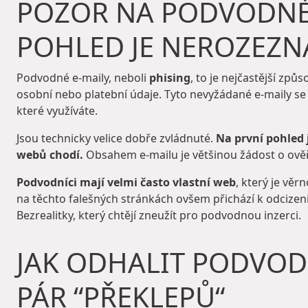
POZOR NA PODVODNÉ 
POHLED JE NEROZEZN
Podvodné e-maily, neboli
phising
, to je nejčastější způ
osobní nebo platební údaje. Tyto nevyžádané e-maily s
které využíváte.
Jsou technicky velice dobře zvládnuté.
Na první pohled 
webů chodí.
Obsahem e-mailu je většinou žádost o ověře
Podvodníci mají velmi často vlastní web
, který je věr
na těchto falešných stránkách ovšem přichází k odcizen
Bezrealitky, který chtějí zneužít pro podvodnou inzerci.
JAK ODHALIT PODVODN
PÁR “PŘEKLEPŮ“