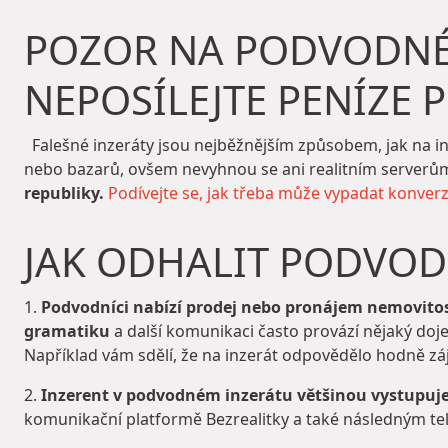
POZOR NA PODVODNÉ 
NEPOSÍLEJTE PENÍZE 
Falešné inzeráty jsou nejběžnějším způsobem, jak na int
nebo bazarů, ovšem nevyhnou se ani realitním serverům
republiky.
Podívejte se, jak třeba může vypadat konver
JAK ODHALIT PODVOD
1.
Podvodníci nabízí prodej nebo pronájem nemovitost
gramatiku
a další komunikaci často provází nějaký doj
Například vám sdělí, že na inzerát odpovědělo hodně z
2.
Inzerent v podvodném inzerátu většinou vystupuje 
komunikační platformě Bezrealitky a také následným te