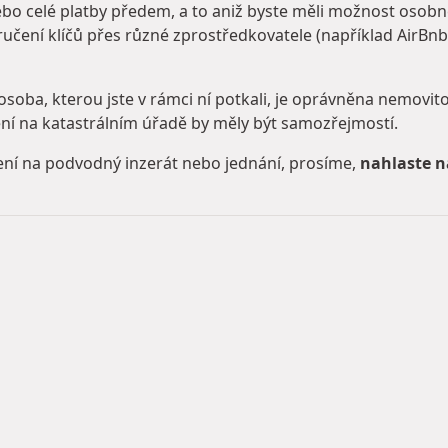
ebo celé platby předem, a to aniž byste měli možnost osob
učení klíčů přes různé zprostředkovatele (například AirBnb
 osoba, kterou jste v rámci ní potkali, je oprávněna nemovit
í na katastrálním úřadě by měly být samozřejmostí.
ení na podvodný inzerát nebo jednání, prosíme,
nahlaste 