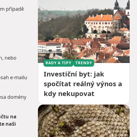
ém případě
en, nebo
RADY A TIPY
TRENDY
Investiční byt: jak
bsah e-mailu
spočítat reálný výnos a
kdy nekupovat
resa domény
účtu na
te naši