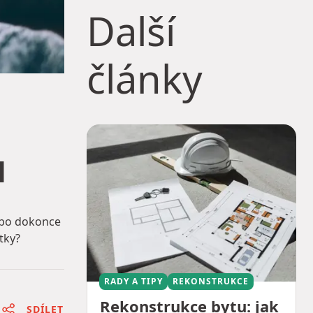
Další
články
u
nebo dokonce
tky?
RADY A TIPY
REKONSTRUKCE
Rekonstrukce bytu: jak
SDÍLET