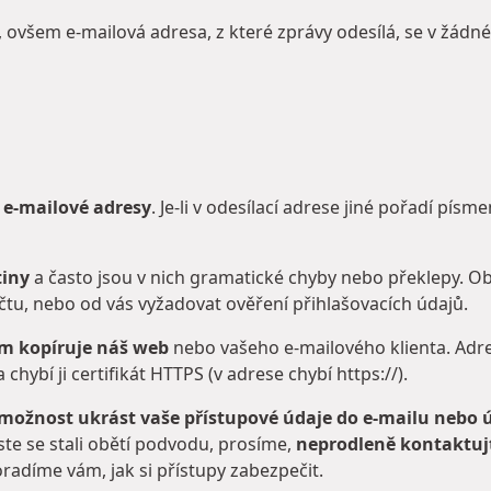
ovšem e-mailová adresa, z které zprávy odesílá, se v žádn
 e-mailové adresy
. Je-li v odesílací adrese jiné pořadí písm
tiny
a často jsou v nich gramatické chyby nebo překlepy. O
u, nebo od vás vyžadovat ověření přihlašovacích údajů.
em kopíruje náš web
nebo vašeho e-mailového klienta. Ad
hybí ji certifikát HTTPS (v adrese chybí https://).
ožnost ukrást vaše přístupové údaje do e-mailu nebo 
jste se stali obětí podvodu, prosíme,
neprodleně kontaktuj
radíme vám, jak si přístupy zabezpečit.