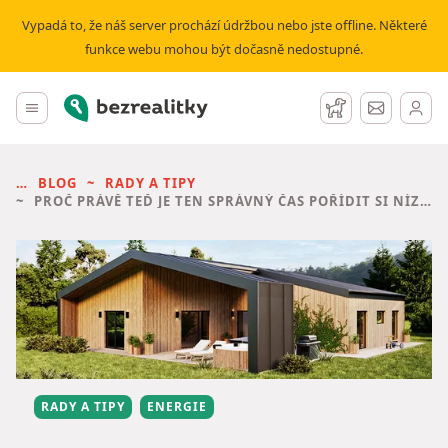
Vypadá to, že náš server prochází údržbou nebo jste offline. Některé
funkce webu mohou být dočasně nedostupné.
Bezrealitky
Hlavní menu
Hlídací pes
Zprávy
BLOG
RADY A TIPY
PROČ PRÁVĚ TEĎ JE TEN SPRÁVNÝ ČAS POŘÍDIT SI NÍZKOENERGETICKÝ DŮM?
RADY A TIPY
ENERGIE