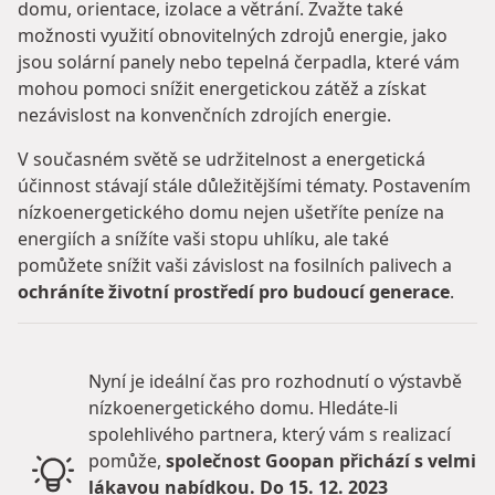
domu, orientace, izolace a větrání. Zvažte také
možnosti využití obnovitelných zdrojů energie, jako
jsou solární panely nebo tepelná čerpadla, které vám
mohou pomoci snížit energetickou zátěž a získat
nezávislost na konvenčních zdrojích energie.
V současném světě se udržitelnost a energetická
účinnost stávají stále důležitějšími tématy. Postavením
nízkoenergetického domu nejen ušetříte peníze na
energiích a snížíte vaši stopu uhlíku, ale také
pomůžete snížit vaši závislost na fosilních palivech a
ochráníte životní prostředí pro budoucí generace
.
Nyní je ideální čas pro rozhodnutí o výstavbě
nízkoenergetického domu. Hledáte-li
spolehlivého partnera, který vám s realizací
pomůže,
společnost Goopan přichází s velmi
lákavou nabídkou. Do 15. 12. 2023