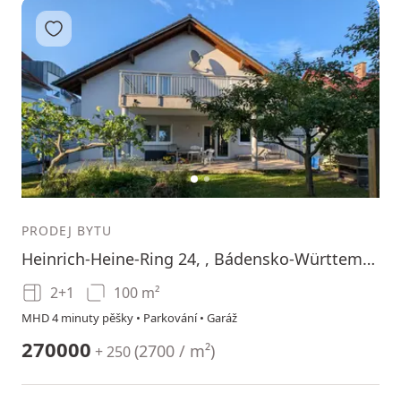
Přidat do oblíbených
1
2
PRODEJ BYTU
Heinrich-Heine-Ring 24, , Bádensko-Württembersko
2+1
100 m²
MHD 4 minuty pěšky • Parkování • Garáž
270000
(
2700 / m²
)
+ 250