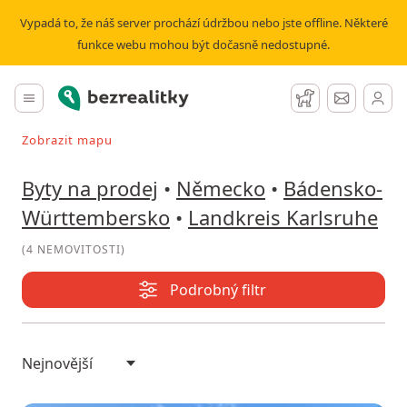
Prodej bytu Landkreis Karlsruhe | Bezrealitky
Vypadá to, že náš server prochází údržbou nebo jste offline. Některé
funkce webu mohou být dočasně nedostupné.
Bezrealitky
Hlavní menu
Hlídací pes
Zprávy
Zobrazit mapu
Vyhledávat při pohybu v mapě
Byty na prodej
•
Německo
•
Bádensko-
Württembersko
•
Landkreis Karlsruhe
(
4 NEMOVITOSTI
)
Podrobný filtr