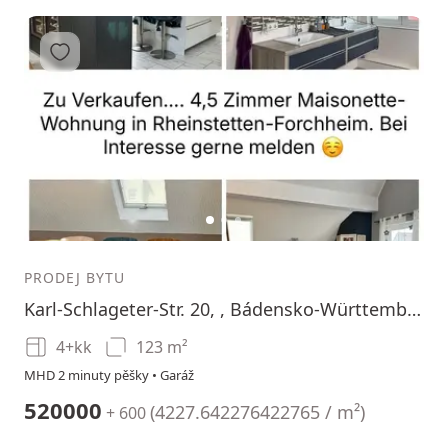
Přidat do oblíbených
1
2
3
PRODEJ BYTU
Karl-Schlageter-Str. 20, , Bádensko-Württembersko
4+kk
123 m²
MHD 2 minuty pěšky • Garáž
520000
(
4227.642276422765 / m²
)
+ 600