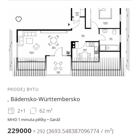
Přidat do oblíbených
1
2
3
PRODEJ BYTU
, Bádensko-Württembersko
2+1
62 m²
MHD 1 minuta pěšky • Garáž
229000
(
3693.548387096774 / m²
)
+ 292