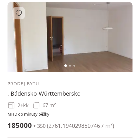
Přidat do oblíbených
1
2
3
PRODEJ BYTU
, Bádensko-Württembersko
2+kk
67 m²
MHD do minuty pěšky
185000
(
2761.194029850746 / m²
)
+ 350