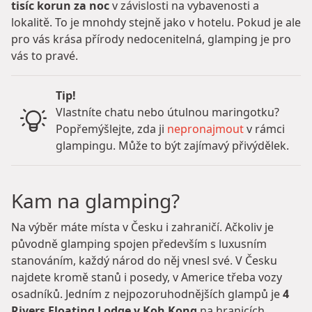
tisíc korun za noc
v závislosti na vybavenosti a
lokalitě. To je mnohdy stejně jako v hotelu. Pokud je ale
pro vás krása přírody nedocenitelná, glamping je pro
vás to pravé.
Tip!
Vlastníte chatu nebo útulnou maringotku?
Popřemýšlejte, zda ji
nepronajmout
v rámci
glampingu. Může to být zajímavý přivýdělek.
Kam na glamping?
Na výběr máte místa v Česku i zahraničí. Ačkoliv je
původně glamping spojen především s luxusním
stanováním, každý národ do něj vnesl své. V Česku
najdete kromě stanů i posedy, v Americe třeba vozy
osadníků. Jedním z nejpozoruhodnějších glampů je
4
Rivers Floating Lodge v Koh Kong
na hranicích