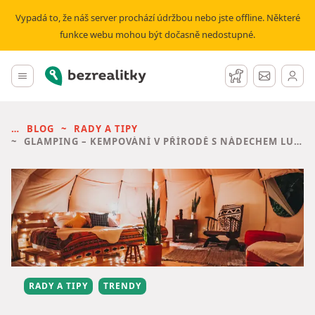
Vypadá to, že náš server prochází údržbou nebo jste offline. Některé
funkce webu mohou být dočasně nedostupné.
Bezrealitky
Hlavní menu
Hlídací pes
Zprávy
BLOG
RADY A TIPY
GLAMPING – KEMPOVÁNÍ V PŘÍRODĚ S NÁDECHEM LUXUSU
RADY A TIPY
TRENDY