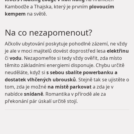
Kambodže a Thajska, který je prvním
plovoucím
kempem
na světě.
Na co nezapomenout?
Ačkoliv ubytování poskytuje pohodlné zázemí, ne vždy
je ale v moci majitelů dovést doprostřed lesa
elektřinu
či
vodu
. Nezapomeňte si tedy vždy ověřit, zda místo
těmito základními energiemi disponuje. Chybu určitě
neuděláte, když si
s sebou sbalíte powerbanku a
dostatek vlhčených ubrousků
. Stejně tak se ujistěte o
tom, zda je možné
na místě parkovat
a zda je v
nabídce
snídaně
. Romantika v přírodě ale za
překonání pár úskalí určitě stojí.