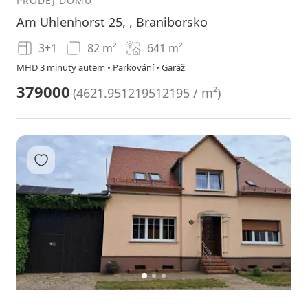
PRODEJ DOMU
Am Uhlenhorst 25, , Braniborsko
3+1
82 m²
641
m²
MHD 3 minuty autem • Parkování • Garáž
379000
(
4621.951219512195 / m²
)
Přidat do oblíbených
1
2
3