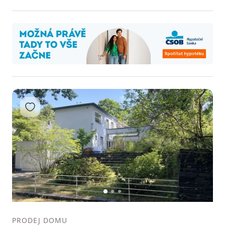
Přidat do oblíbených
1
2
3
PRODEJ DOMU