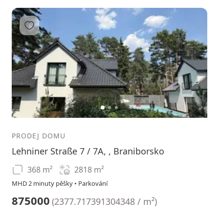
Přidat do oblíbených
1
2
3
PRODEJ DOMU
Lehniner Straße 7 / 7A, , Braniborsko
368 m²
2818
m²
MHD 2 minuty pěšky • Parkování
875000
(
2377.717391304348 / m²
)