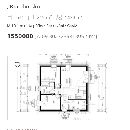
, Braniborsko
6+1
215 m²
1423
m²
MHD 1 minuta pěšky • Parkování • Garáž
1550000
(
7209.302325581395 / m²
)
Přidat do oblíbených
1
2
3