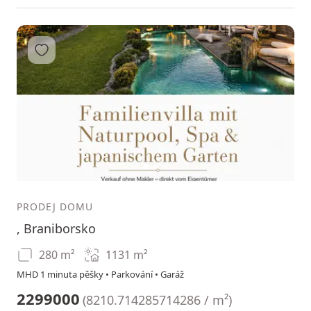
Přidat do oblíbených
1
2
3
PRODEJ DOMU
, Braniborsko
280 m²
1131
m²
MHD 1 minuta pěšky • Parkování • Garáž
2299000
(
8210.714285714286 / m²
)