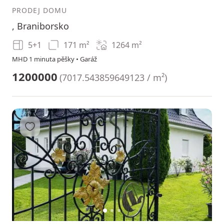
PRODEJ DOMU
, Braniborsko
5+1
171 m²
1264
m²
MHD 1 minuta pěšky • Garáž
1200000
(
7017.543859649123 / m²
)
Přidat do oblíbených
1
2
3