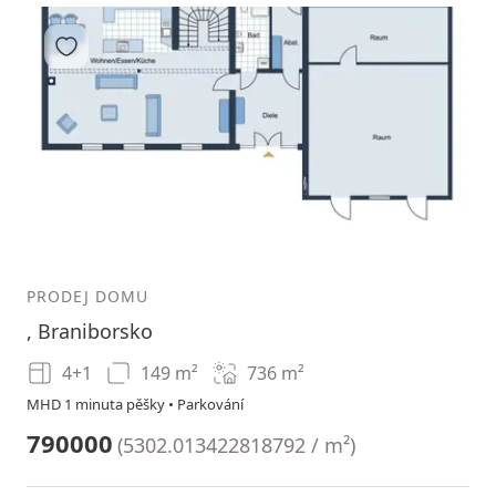
Přidat do oblíbených
1
2
3
PRODEJ DOMU
, Braniborsko
4+1
149 m²
736
m²
MHD 1 minuta pěšky • Parkování
790000
(
5302.013422818792 / m²
)