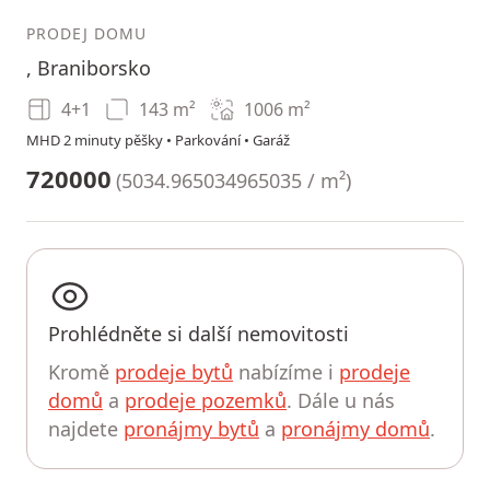
PRODEJ DOMU
, Braniborsko
4+1
143 m²
1006
m²
MHD 2 minuty pěšky • Parkování • Garáž
720000
(
5034.965034965035 / m²
)
Prohlédněte si další nemovitosti
Kromě
prodeje bytů
nabízíme i
prodeje
domů
a
prodeje pozemků
. Dále u nás
najdete
pronájmy bytů
a
pronájmy domů
.
UPRAVIT HLEDÁNÍ