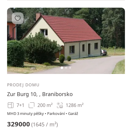
Přidat do oblíbených
1
2
3
PRODEJ DOMU
Zur Burg 10, , Braniborsko
7+1
200 m²
1286
m²
MHD 3 minuty pěšky • Parkování • Garáž
329000
(
1645 / m²
)