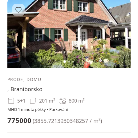
Přidat do oblíbených
1
2
3
PRODEJ DOMU
, Braniborsko
5+1
201 m²
800
m²
MHD 1 minuta pěšky • Parkování
775000
(
3855.7213930348257 / m²
)