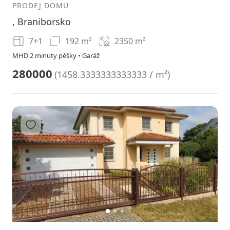
PRODEJ DOMU
, Braniborsko
7+1
192 m²
2350
m²
MHD 2 minuty pěšky • Garáž
280000
(
1458.3333333333333 / m²
)
Přidat do oblíbených
1
2
3