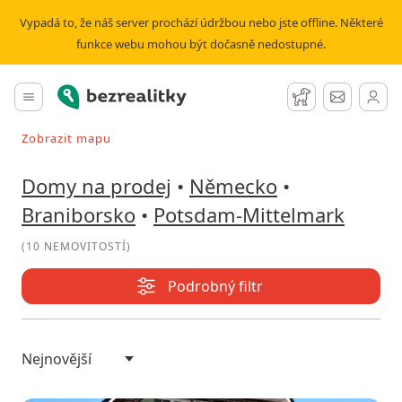
Prodej domu Potsdam-Mittelmark | Bezrealitky
Vypadá to, že náš server prochází údržbou nebo jste offline. Některé
funkce webu mohou být dočasně nedostupné.
Bezrealitky
Hlavní menu
Hlídací pes
Zprávy
Zobrazit mapu
Vyhledávat při pohybu v mapě
Domy na prodej
•
Německo
•
Braniborsko
•
Potsdam-Mittelmark
(
10 NEMOVITOSTÍ
)
Podrobný filtr