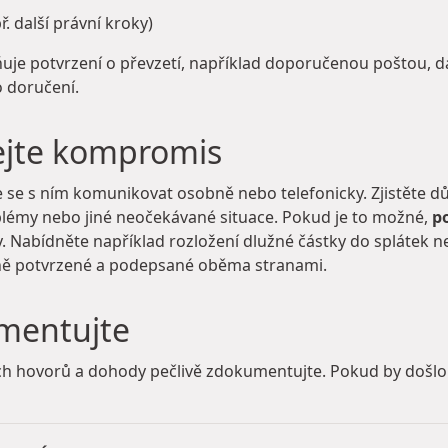
 další právní kroky)
uje potvrzení o převzetí, například doporučenou poštou, 
 doručení.
ejte kompromis
se s ním komunikovat osobně nebo telefonicky. Zjistěte d
oblémy nebo jiné neočekávané situace. Pokud je to možné,
p
ny. Nabídněte například rozložení dlužné částky do splátek
ně potvrzené a podepsané oběma stranami.
mentujte
ích hovorů a dohody pečlivě zdokumentujte. Pokud by došl