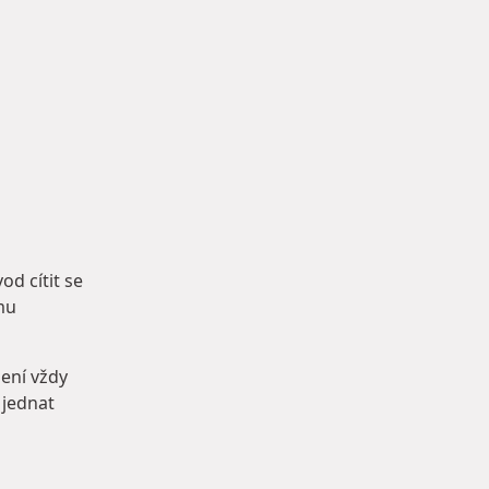
od cítit se
mu
ení vždy
 jednat