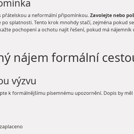
pomínka
 s přátelskou a neformální připomínkou.
Zavolejte nebo poš
 po splatnosti. Tento krok mnohdy stačí, zejména pokud se
ažte pochopení a ochotu najít řešení, pokud má nájemník
ený nájem formální cesto
ou výzvu
upte k formálnějšímu písemnému upozornění. Dopis by měl 
 zaplaceno