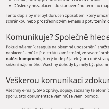
Důsledky nezaplacení do stanoveného termínu (např.
Tento dopis by měl být doručen způsobem, který umožň
schránkou nebo prostřednictvím e-mailu s potvrzením o
Komunikuje? Společně hled
Pokud nájemník reaguje na písemné upozornění, snažte 
neplacení – může jít o ztrátu zaměstnání, zdravotní pr
nalézt kompromis
, který bude přijatelný pro obě stra
snížení nájemného. Všechny dohody by měly být písem
Veškerou komunikaci zdoku
Všechny e-maily, SMS zprávy, dopisy, záznamy telefonn
sporu, tato dokumentace vám může velmi pomoci.