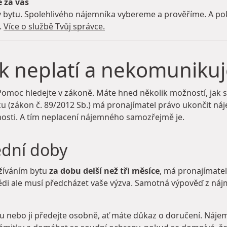
e za vás
 bytu. Spolehlivého nájemníka vybereme a prověříme. A pok
.
Více o službě Tvůj správce.
ík neplatí a nekomunikuj
omoc hledejte v zákoně. Máte hned několik možností, jak si
u (zákon č. 89/2012 Sb.) má pronajímatel právo ukončit ná
nosti. A tím neplacení nájemného samozřejmě je.
ědní doby
žíváním bytu
za dobu delší než tři měsíce
, má pronajímate
di ale musí předcházet vaše výzva. Samotná výpověď z náj
 nebo ji předejte osobně, ať máte důkaz o doručení. Náje