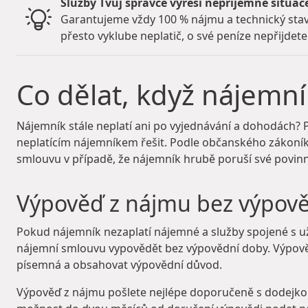
Služby Tvůj správce vyřeší nepříjemné situac
Garantujeme vždy 100 % nájmu a technický stav
přesto vyklube neplatič, o své peníze nepřijdete
Co dělat, když nájemn
Nájemník stále neplatí ani po vyjednávání a dohodách? P
neplatícím nájemníkem řešit. Podle občanského zákoník
smlouvu v případě, že nájemník hrubě poruší své povin
Výpověď z nájmu bez výpov
Pokud nájemník nezaplatí nájemné a služby spojené s u
nájemní smlouvu vypovědět bez výpovědní doby. Výpově
písemná a obsahovat výpovědní důvod.
Výpověď z nájmu pošlete nejlépe doporučeně s dodejkou