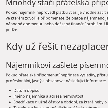
Mnohdy stačí přátelská při
Pokud nájemník neprovedl platbu včas, je vhodné začít
ve kterém zdvořile připomenete, že platba nájemného je
náhodné opomenutí nebo dočasný finanční problém. Uk
potíže.
Kdy už řešit nezaplac
Nájemníkovi zašlete písemn
Pokud přátelské připomenutí nepřinese výsledky, přist
profesionální, jasný a obsahovat následující informace:
Datum dopisu
Jméno nájemníka a adresa nemovitosti
Specifikace dlužné částky a období, za které nebylo
Termín, do kdy je nutné dlužnou částku uhradit