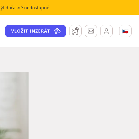
 být dočasně nedostupné.
Hlídací pes
Zprávy
🇨🇿
VLOŽIT INZERÁT