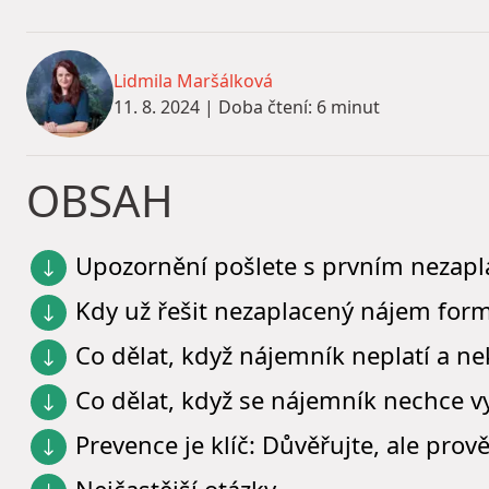
Lidmila Maršálková
11. 8. 2024
|
Doba čtení: 6 minut
OBSAH
Upozornění pošlete s prvním neza
Kdy už řešit nezaplacený nájem form
Co dělat, když nájemník neplatí a 
Co dělat, když se nájemník nechce v
Prevence je klíč: Důvěřujte, ale prov