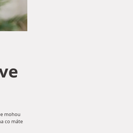
íve
ž se mohou
 na co máte