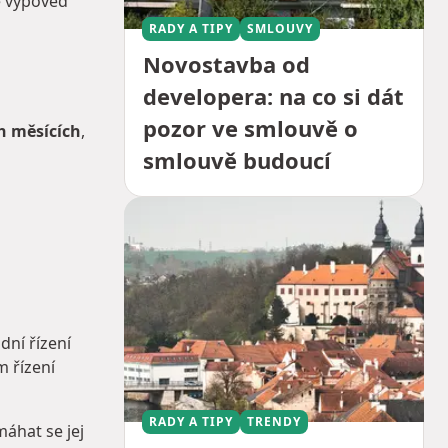
e výpověď
RADY A TIPY
SMLOUVY
Novostavba od
developera: na co si dát
pozor ve smlouvě o
h měsících
,
smlouvě budoucí
dní řízení
m řízení
RADY A TIPY
TRENDY
máhat se jej