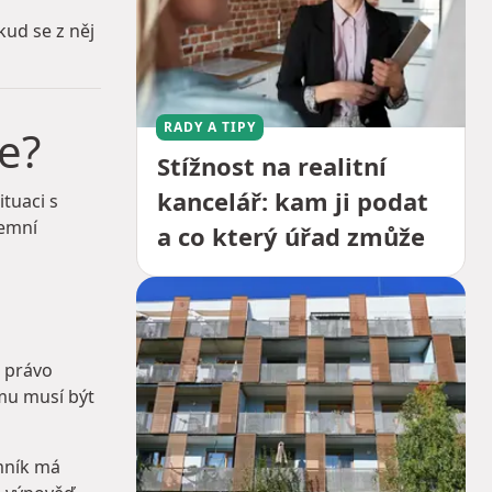
ud se z něj
RADY A TIPY
e?
Stížnost na realitní
kancelář: kam ji podat
tuaci s
jemní
a co který úřad zmůže
l právo
mu musí být
mník má