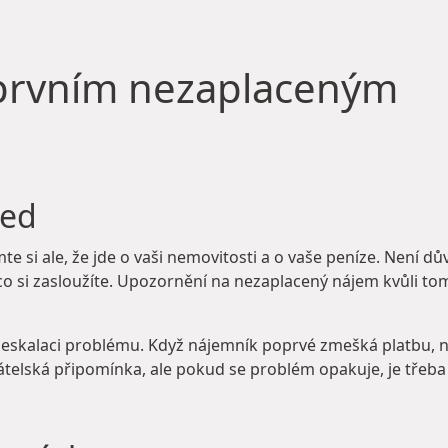
 prvním nezaplaceným
ned
 si ale, že jde o vaši nemovitosti a o vaše peníze. Není dův
 co si zasloužíte. Upozornění na nezaplacený nájem kvůli to
eskalaci problému. Když nájemník poprvé zmešká platbu, n
átelská připomínka, ale pokud se problém opakuje, je třeba