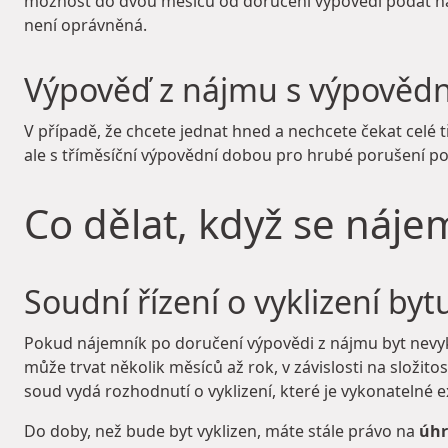
možnost do dvou měsíců od doručení výpovědi podat n
není oprávněná.
Výpověď z nájmu s výpověd
V případě, že chcete jednat hned a nechcete čekat celé
ale s tříměsíční výpovědní dobou pro hrubé porušení pov
Co dělat, když se náje
Soudní řízení o vyklizení by
Pokud nájemník po doručení výpovědi z nájmu byt nevykl
může trvat několik měsíců až rok, v závislosti na složit
soud vydá rozhodnutí o vyklizení, které je vykonatelné
Do doby, než bude byt vyklizen, máte stále právo na
úhr