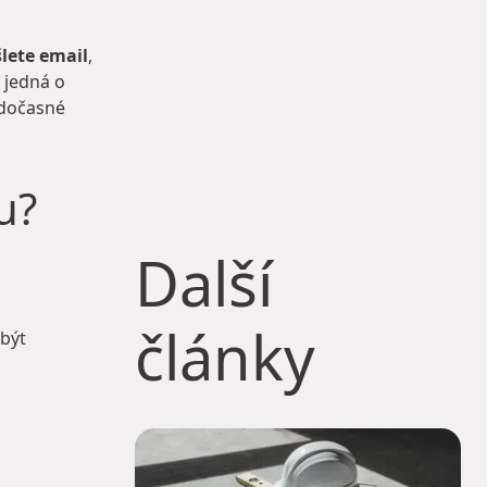
lete email
,
 jedná o
 dočasné
u?
Další
články
být