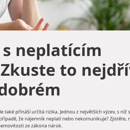
 s neplatícím
kuste to nejdř
 dobrém
také přináší určitá rizika. Jednou z největších výzev, s ní
v případě, že nájemník neplatí nebo nekomunikuje? Zjistěte,
 nemovitosti ze zákona nárok.