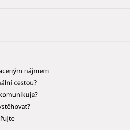
placeným nájmem
ální cestou?
nekomunikuje?
ystěhovat?
ěřujte