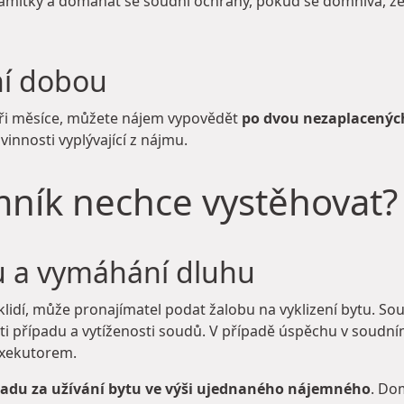
ámitky a domáhat se soudní ochrany, pokud se domnívá, ž
ní dobou
 tři měsíce, můžete nájem vypovědět
po dvou nezaplacenýc
innosti vyplývající z nájmu.
mník nechce vystěhovat?
tu a vymáhání dluhu
idí, může pronajímatel podat žalobu na vyklizení bytu. Sou
osti případu a vytíženosti soudů. V případě úspěchu v soudní
 exekutorem.
adu za užívání bytu ve výši ujednaného nájemného
. Do