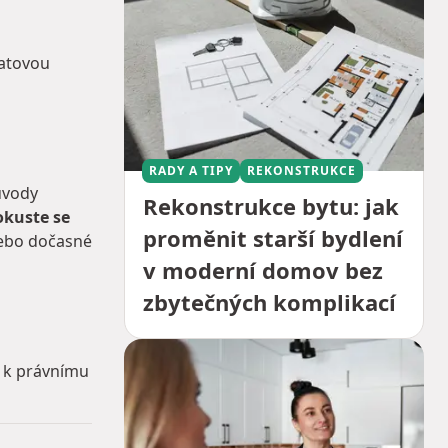
datovou
RADY A TIPY
REKONSTRUKCE
ůvody
Rekonstrukce bytu: jak
okuste se
proměnit starší bydlení
 nebo dočasné
v moderní domov bez
zbytečných komplikací
o k právnímu