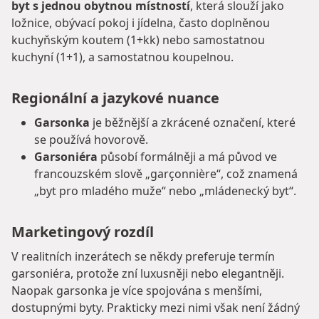
byt s jednou obytnou místností
, která slouží jako
ložnice, obývací pokoj i jídelna, často doplněnou
kuchyňským koutem (1+kk) nebo samostatnou
kuchyní (1+1), a samostatnou koupelnou.
Regionální a jazykové nuance
Garsonka
je běžnější a zkrácené označení, které
se používá hovorově.
Garsoniéra
působí formálněji a má původ ve
francouzském slově „garçonnière“, což znamená
„byt pro mladého muže“ nebo „mládenecký byt“.
Marketingový rozdíl
V realitních inzerátech se někdy preferuje termín
garsoniéra, protože zní luxusněji nebo elegantněji.
Naopak garsonka je více spojována s menšími,
dostupnými byty. Prakticky mezi nimi však není žádný