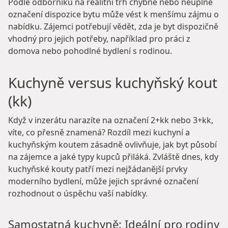
Podle odborníků na realitní trh chybné nebo neúplné
označení dispozice bytu může vést k menšímu zájmu o
nabídku. Zájemci potřebují vědět, zda je byt dispozičně
vhodný pro jejich potřeby, například pro práci z
domova nebo pohodlné bydlení s rodinou.
Kuchyně versus kuchyňský kout
(kk)
Když v inzerátu narazíte na označení 2+kk nebo 3+kk,
víte, co přesně znamená? Rozdíl mezi kuchyní a
kuchyňským koutem zásadně ovlivňuje, jak byt působí
na zájemce a jaké typy kupců přiláká. Zvláště dnes, kdy
kuchyňské kouty patří mezi nejžádanější prvky
moderního bydlení, může jejich správné označení
rozhodnout o úspěchu vaší nabídky.
Samostatná kuchyně: Ideální pro rodiny