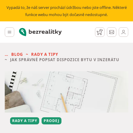
Vypadá to, že náš server prochází údržbou nebo jste offline. Některé
funkce webu mohou být dočasně nedostupné.
Bezrealitky
Hlavní menu
Hlídací pes
Zprávy
BLOG
RADY A TIPY
JAK SPRÁVNĚ POPSAT DISPOZICE BYTU V INZERÁTU
RADY A TIPY
PRODEJ