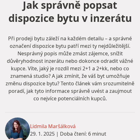
Jak správně popsat
dispozice bytu v inzerátu
Při prodeji bytu záleží na každém detailu – a správné
označení dispozice bytu patří mezi ty nejdůležitější.
Nesprávný popis může zmást zájemce, snížit
důvěryhodnost inzerátu nebo dokonce odradit vážné
kupce. Víte, jaký je rozdíl mezi 2+1 a 2+kk, nebo co
znamená studio? A jak zmínit, že váš byt umožňuje
změnu dispozice bytu? Tento článek vám srozumitelně
poradí, jak tyto informace správně uvést a zaujmout
co nejvíce potenciálních kupců.
Lidmila Maršálková
29. 1. 2025
|
Doba čtení: 6 minut