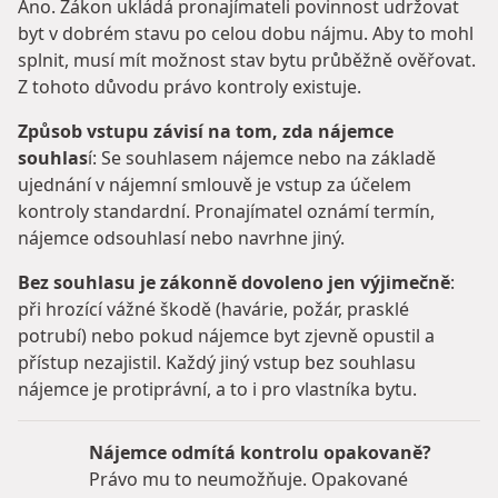
Ano. Zákon ukládá pronajímateli povinnost udržovat
byt v dobrém stavu po celou dobu nájmu. Aby to mohl
splnit, musí mít možnost stav bytu průběžně ověřovat.
Z tohoto důvodu právo kontroly existuje.
Způsob vstupu závisí na tom, zda nájemce
souhlas
í: Se souhlasem nájemce nebo na základě
ujednání v nájemní smlouvě je vstup za účelem
kontroly standardní. Pronajímatel oznámí termín,
nájemce odsouhlasí nebo navrhne jiný.
Bez souhlasu je zákonně dovoleno jen výjimečně
:
při hrozící vážné škodě (havárie, požár, prasklé
potrubí) nebo pokud nájemce byt zjevně opustil a
přístup nezajistil. Každý jiný vstup bez souhlasu
nájemce je protiprávní, a to i pro vlastníka bytu.
Nájemce odmítá kontrolu opakovaně?
Právo mu to neumožňuje. Opakované