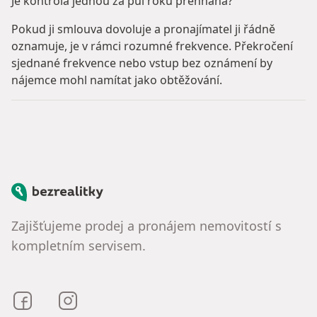
Je kontrola jednou za půl roku přehnaná?
Pokud ji smlouva dovoluje a pronajímatel ji řádně
oznamuje, je v rámci rozumné frekvence. Překročení
sjednané frekvence nebo vstup bez oznámení by
nájemce mohl namítat jako obtěžování.
Bezrealitky
Zajišťujeme prodej a pronájem nemovitostí s
kompletním servisem.
Bezrealitky na Facebooku
Bezrealitky na Instagramu