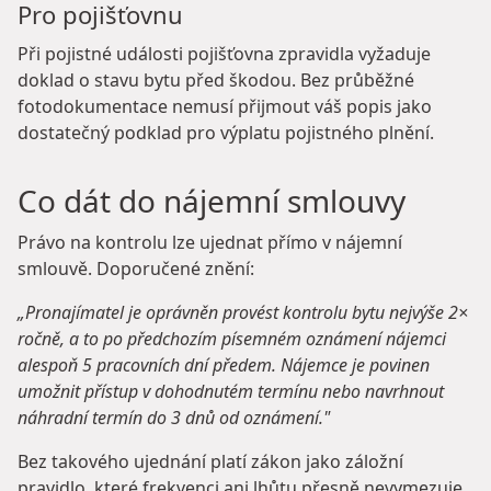
Pro pojišťovnu
Při pojistné události pojišťovna zpravidla vyžaduje
doklad o stavu bytu před škodou. Bez průběžné
fotodokumentace nemusí přijmout váš popis jako
dostatečný podklad pro výplatu pojistného plnění.
Co dát do nájemní smlouvy
Právo na kontrolu lze ujednat přímo v nájemní
smlouvě. Doporučené znění:
„Pronajímatel je oprávněn provést kontrolu bytu nejvýše 2×
ročně, a to po předchozím písemném oznámení nájemci
alespoň 5 pracovních dní předem. Nájemce je povinen
umožnit přístup v dohodnutém termínu nebo navrhnout
náhradní termín do 3 dnů od oznámení."
Bez takového ujednání platí zákon jako záložní
pravidlo, které frekvenci ani lhůtu přesně nevymezuje.