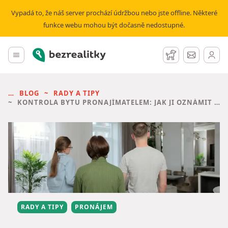
Vypadá to, že náš server prochází údržbou nebo jste offline. Některé
funkce webu mohou být dočasně nedostupné.
Bezrealitky
Hlavní menu
Hlídací pes
Zprávy
BLOG
RADY A TIPY
KONTROLA BYTU PRONAJÍMATELEM: JAK JI OZNÁMIT A CO DOKUMENTOVAT
RADY A TIPY
PRONÁJEM